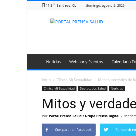
C
11.8
domingo, agosto 2, 2026
Santiago, CL
Portal
Prensa
Salud
Noticias
Webinar y Eventos
Calendario Ex
Inicio
Clínica Mi Sexualidad
Mitos y verdades de l
Clínica Mi Sexualidad
Destacados Salud
Noticias
Mitos y verdade
Por
Portal Prensa Salud / Grupo Prensa Digital
-
septiem
Compartir en Facebook
Compartir en