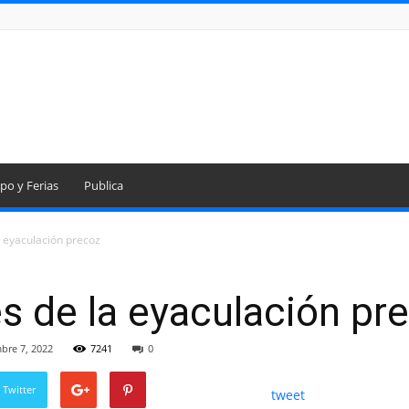
po y Ferias
Publica
a eyaculación precoz
s de la eyaculación pr
bre 7, 2022
7241
0
 Twitter
tweet