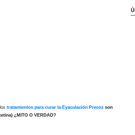
Ú
 los
tratamientos para curar la Eyaculación Precoz
son
apoxetina) ¿MITO O VERDAD?