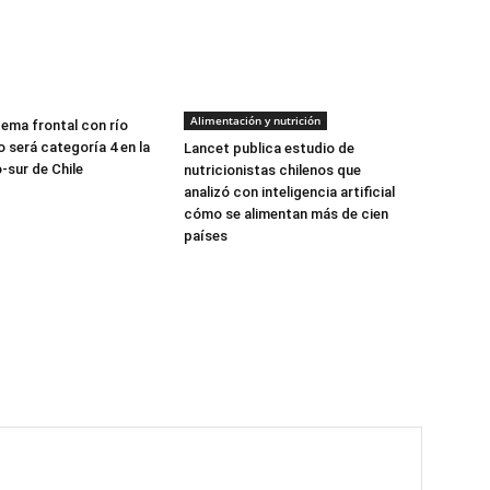
Alimentación y nutrición
tema frontal con río
 será categoría 4 en la
Lancet publica estudio de
-sur de Chile
nutricionistas chilenos que
analizó con inteligencia artificial
cómo se alimentan más de cien
países