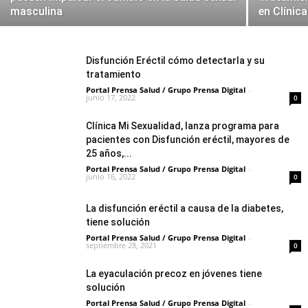
masculina
en Clínic
Disfunción Eréctil cómo detectarla y su
tratamiento
Portal Prensa Salud / Grupo Prensa Digital
-
junio 17, 2022
0
Clínica Mi Sexualidad, lanza programa para
pacientes con Disfunción eréctil, mayores de
25 años,...
Portal Prensa Salud / Grupo Prensa Digital
-
junio 16, 2022
0
La disfunción eréctil a causa de la diabetes,
tiene solución
Portal Prensa Salud / Grupo Prensa Digital
-
septiembre 28, 2021
0
La eyaculación precoz en jóvenes tiene
solución
Portal Prensa Salud / Grupo Prensa Digital
-