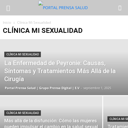
Inicio
Clínica Mi Sexualidad
CLÍNICA MI SEXUALIDAD
CLÍNICA MI SEXUALIDAD
La Enfermedad de Peyronie: Causas,
Síntomas y Tratamientos Más Allá de la
Cirugía
Portal Prensa Salud | Grupo Prensa Digital | E.V
-
septiembre 1, 2025
CLÍNICA MI SEXUALIDAD
CLÍNICA MI 
Más allá de la disfunción: Cómo las mujeres
pueden impulsar el cambio en la salud sexual
Tratamie