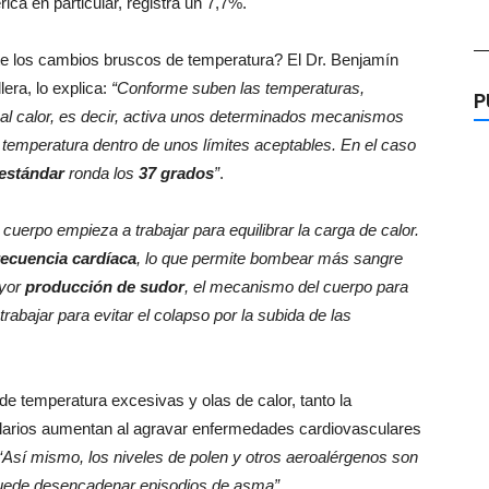
ica en particular, registra un 7,7%.
—
e los cambios bruscos de temperatura? El Dr. Benjamín
lera, lo explica:
“Conforme suben las temperaturas,
P
al calor, es decir, activa unos determinados mecanismos
a temperatura dentro de unos límites aceptables. En el caso
 estándar
ronda los
37 grados
”
.
uerpo empieza a trabajar para equilibrar la carga de calor.
recuencia cardíaca
, lo que permite bombear más sangre
ayor
producción de sudor
, el mecanismo del cuerpo para
abajar para evitar el colapso por la subida de las
de temperatura excesivas y olas de calor, tanto la
alarios aumentan al agravar enfermedades cardiovasculares
“Así mismo, los niveles de polen y otros aeroalérgenos son
puede desencadenar episodios de asma”
.