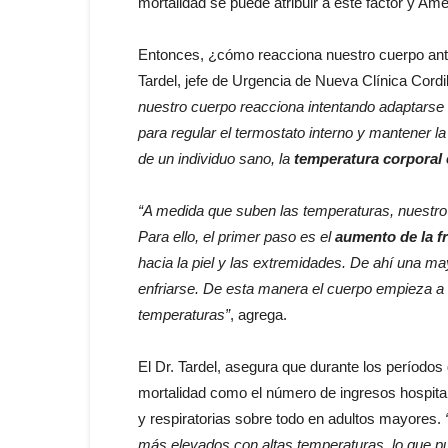
mortalidad se puede atribuir a este factor y Amér
Entonces, ¿cómo reacciona nuestro cuerpo ant
Tardel, jefe de Urgencia de Nueva Clínica Cordil
nuestro cuerpo reacciona intentando adaptarse 
para regular el termostato interno y mantener l
de un individuo sano, la
temperatura corporal
“A medida que suben las temperaturas, nuestro c
Para ello, el primer paso es el
aumento de la f
hacia la piel y las extremidades. De ahí una m
enfriarse. De esta manera el cuerpo empieza a tr
temperaturas”
, agrega.
El Dr. Tardel, asegura que durante los períodos 
mortalidad como el número de ingresos hospit
y respiratorias sobre todo en adultos mayores.
más elevados con altas temperaturas, lo que 