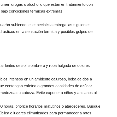
sumen drogas o alcohol o que están en tratamiento con
s bajo condiciones térmicas extremas.
arán subiendo, el especialista entrega las siguientes
rásticos en la sensación térmica y posibles golpes de
sar lentes de sol, sombrero y ropa holgada de colores
cicios intensos en un ambiente caluroso, beba de dos a
que contengan cafeína o grandes cantidades de azúcar.
humedezca su cabeza. Evite exponer a niños y ancianos al
17:00 horas, priorice horarios matutinos o atardeceres. Busque
blica o lugares climatizados para permanecer a ratos.