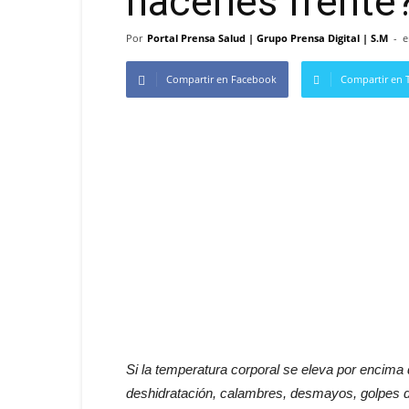
hacerles frente
Por
Portal Prensa Salud | Grupo Prensa Digital | S.M
-
e
Compartir en Facebook
Compartir en T
Si la temperatura corporal se eleva por encima 
deshidratación, calambres, desmayos, golpes de