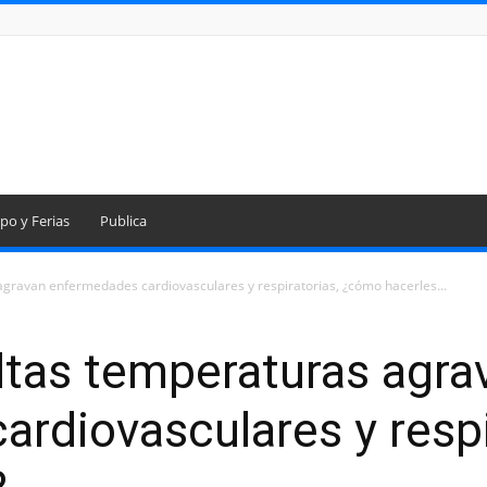
po y Ferias
Publica
 agravan enfermedades cardiovasculares y respiratorias, ¿cómo hacerles...
Altas temperaturas agra
rdiovasculares y resp