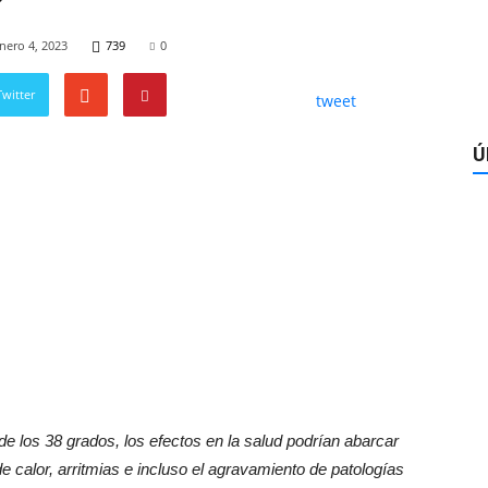
?
nero 4, 2023
739
0
witter
tweet
Ú
de los 38 grados, los efectos en la salud podrían abarcar
 calor, arritmias e incluso el agravamiento de patologías