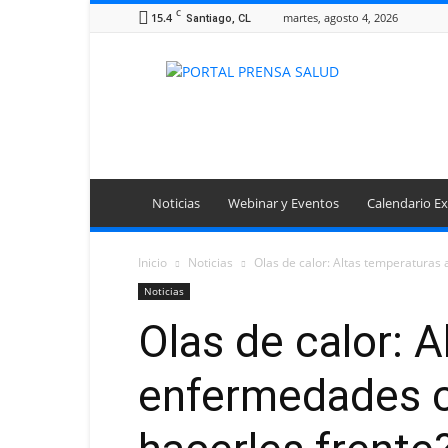
C
15.4
martes, agosto 4, 2026
Santiago, CL
Portal
Prensa
Salud
Noticias
Webinar y Eventos
Calendario Ex
Inicio
Noticias
Olas de calor: Altas temperaturas
Noticias
Olas de calor: 
enfermedades ca