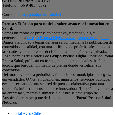
GRUPO PRENSA DIGITAL
Teléfono: +56 9 4817 5372
Correo
prensa@portalprensasalud.cl
Prensa y Difusión para noticias sobre avances e innovación en
Salud.
Somos un medio de prensa colaborativo, temático y digital,
perteneciente a
Grupo Prensa Digital
www.grupoprensadigital.cl
.
Damos visibilidad a temas del área salud, mediante la publicación de
contenidos de calidad, con una audiencia de profesionales de todas
las edades y tomadores de decisión del ámbito público y privado.
Los 5 portales de Noticias de
Grupo Prensa Digital
, incluido Portal
Prensa Salud, publican en forma gratuita para entidades sin fines
lucros, que busquen un medio de prensa donde visibilizar sus
contenidos.
Dejamos invitados a periodistas, fundaciones, municipios, colegios,
universidades, ONG, agrupaciones, ministerios, servicios públicos,
etc… a ser parte de nuestra red de prensa colaborativa para una
salud más informada, sustentable e innovadora. También invitamos a
las empresas y marcas a sumarse a nuestro selecto grupo de
Auspiciadores y ser parte de la comunidad de
Portal Prensa Salud
Noticias
.
Portal Agro Chile