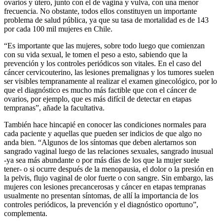
ovarios y útero, junto con el de vagina y vulva, con una menor
frecuencia. No obstante, todos ellos constituyen un importante
problema de salud pública, ya que su tasa de mortalidad es de 143
por cada 100 mil mujeres en Chile.
“Es importante que las mujeres, sobre todo luego que comienzan
con su vida sexual, le tomen el peso a esto, sabiendo que la
prevención y los controles periódicos son vitales. En el caso del
cáncer cervicouterino, las lesiones premalignas y los tumores suelen
ser visibles tempranamente al realizar el examen ginecológico, por lo
que el diagnóstico es mucho más factible que con el cáncer de
ovarios, por ejemplo, que es más difícil de detectar en etapas
tempranas”, añade la facultativa.
También hace hincapié en conocer las condiciones normales para
cada paciente y aquellas que pueden ser indicios de que algo no
anda bien. “Algunos de los síntomas que deben alertarnos son
sangrado vaginal luego de las relaciones sexuales, sangrado inusual
-ya sea más abundante o por más días de los que la mujer suele
tener- o si ocurre después de la menopausia, el dolor o la presión en
la pelvis, flujo vaginal de olor fuerte o con sangre. Sin embargo, las
mujeres con lesiones precancerosas y cáncer en etapas tempranas
usualmente no presentan síntomas, de allí la importancia de los
controles periódicos, la prevención y el diagnóstico oportuno”,
complementa.