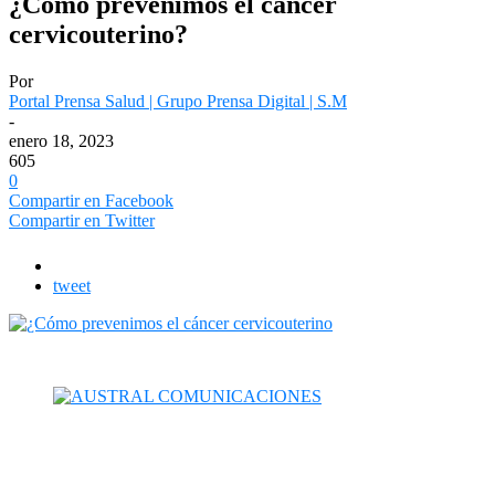
¿Cómo prevenimos el cáncer
cervicouterino?
Por
Portal Prensa Salud | Grupo Prensa Digital | S.M
-
enero 18, 2023
605
0
Compartir en Facebook
Compartir en Twitter
tweet