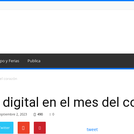
po y Ferias
Publica
el corazón
digital en el mes del c
eptiembre 2, 2023
490
0
witter
tweet