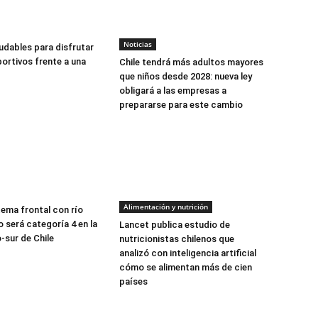
Noticias
udables para disfrutar
ortivos frente a una
Chile tendrá más adultos mayores
que niños desde 2028: nueva ley
obligará a las empresas a
prepararse para este cambio
Alimentación y nutrición
tema frontal con río
 será categoría 4 en la
Lancet publica estudio de
-sur de Chile
nutricionistas chilenos que
analizó con inteligencia artificial
cómo se alimentan más de cien
países