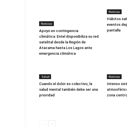
Noticias
Hábitos sal
Noticias
eventos dep
pantalla
Apoyo en contingencia
climática: Entel disponibiliza su red
satelital desde la Región de
Atacama hasta Los Lagos ante
emergencia climática
Salud
Noticias
Cuando el dolor es colectivo, la
Intenso sis
salud mental también debe ser una
atmosférico
prioridad
zona centro