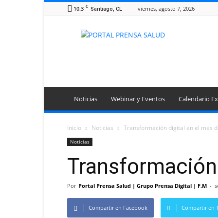
C
10.3
viernes, agosto 7, 2026
Santiago, CL
Portal
Prensa
Salud
Noticias
Webinar y Eventos
Calendario Ex
Inicio
Noticias
Transformación digital en el mes d
Noticias
Transformación 
Por
Portal Prensa Salud | Grupo Prensa Digital | F.M
-
s
Compartir en Facebook
Compartir en T