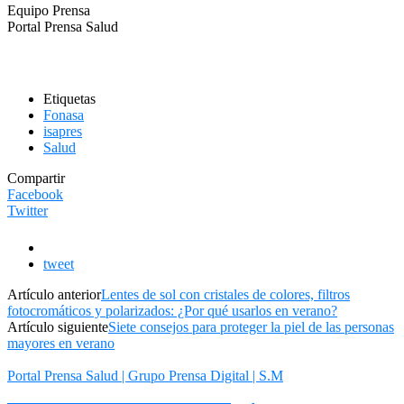
Equipo Prensa
Portal Prensa Salud
Etiquetas
Fonasa
isapres
Salud
Compartir
Facebook
Twitter
tweet
Artículo anterior
Lentes de sol con cristales de colores, filtros
fotocromáticos y polarizados: ¿Por qué usarlos en verano?
Artículo siguiente
Siete consejos para proteger la piel de las personas
mayores en verano
Portal Prensa Salud | Grupo Prensa Digital | S.M