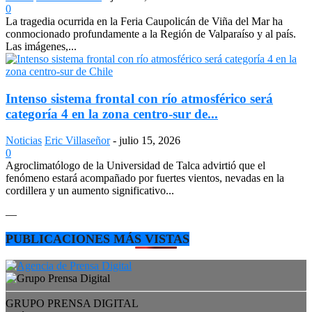
0
La tragedia ocurrida en la Feria Caupolicán de Viña del Mar ha
conmocionado profundamente a la Región de Valparaíso y al país.
Las imágenes,...
Intenso sistema frontal con río atmosférico será
categoría 4 en la zona centro-sur de...
Noticias
Eric Villaseñor
-
julio 15, 2026
0
Agroclimatólogo de la Universidad de Talca advirtió que el
fenómeno estará acompañado por fuertes vientos, nevadas en la
cordillera y un aumento significativo...
—
PUBLICACIONES MÁS VISTAS
GRUPO PRENSA DIGITAL