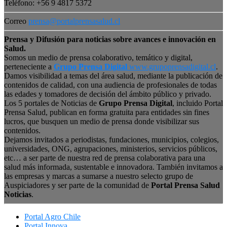
Teléfono: +56 9 4817 5372
Correo
prensa@portalprensasalud.cl
Prensa y Difusión para noticias sobre avances e innovación en
Salud.
Somos un medio de prensa colaborativo, temático y digital,
perteneciente a
Grupo Prensa Digital
www.grupoprensadigital.cl
.
Damos visibilidad a temas del área salud, mediante la publicación de
contenidos de calidad, con una audiencia de profesionales de todas
las edades y tomadores de decisión del ámbito público y privado.
Los 5 portales de Noticias de
Grupo Prensa Digital
, incluido Portal
Prensa Salud, publican en forma gratuita para entidades sin fines
lucros, que busquen un medio de prensa donde visibilizar sus
contenidos.
Dejamos invitados a periodistas, fundaciones, municipios, colegios,
universidades, ONG, agrupaciones, ministerios, servicios públicos,
etc… a ser parte de nuestra red de prensa colaborativa para una
salud más informada, sustentable e innovadora. También invitamos a
las empresas y marcas a sumarse a nuestro selecto grupo de
Auspiciadores y ser parte de la comunidad de
Portal Prensa Salud
Noticias
.
Portal Agro Chile
Portal Innova