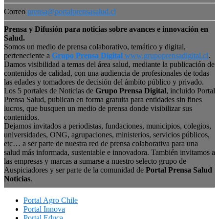
Correo
prensa@portalprensasalud.cl
Prensa y Difusión para noticias sobre avances e innovación en
Salud.
Somos un medio de prensa colaborativo, temático y digital,
perteneciente a
Grupo Prensa Digital
www.grupoprensadigital.cl
.
Damos visibilidad a temas del área salud, mediante la publicación de
contenidos de calidad, con una audiencia de profesionales de todas
las edades y tomadores de decisión del ámbito público y privado.
Los 5 portales de Noticias de
Grupo Prensa Digital
, incluido Portal
Prensa Salud, publican en forma gratuita para entidades sin fines
lucros, que busquen un medio de prensa donde visibilizar sus
contenidos.
Dejamos invitados a periodistas, fundaciones, municipios, colegios,
universidades, ONG, agrupaciones, ministerios, servicios públicos,
etc… a ser parte de nuestra red de prensa colaborativa para una
salud más informada, sustentable e innovadora. También invitamos a
las empresas y marcas a sumarse a nuestro selecto grupo de
Auspiciadores y ser parte de la comunidad de
Portal Prensa Salud
Noticias
.
Portal Agro Chile
Portal Innova
Portal Educa