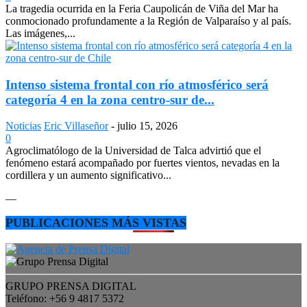
La tragedia ocurrida en la Feria Caupolicán de Viña del Mar ha
conmocionado profundamente a la Región de Valparaíso y al país.
Las imágenes,...
Intenso sistema frontal con río atmosférico será
categoría 4 en la zona centro-sur de...
Noticias
Eric Villaseñor
-
julio 15, 2026
0
Agroclimatólogo de la Universidad de Talca advirtió que el
fenómeno estará acompañado por fuertes vientos, nevadas en la
cordillera y un aumento significativo...
—
PUBLICACIONES MÁS VISTAS
GRUPO PRENSA DIGITAL
Teléfono: +56 9 4817 5372