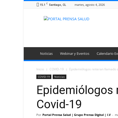
C
15.1
martes, agosto 4, 2026
Santiago, CL
Portal
Prensa
Salud
Noticias
Webinar y Eventos
Calendario Ex
Inicio
COVID-19
Epidemiólogos reiteran llamado 
COVID-19
Noticias
Epidemiólogos r
Covid-19
Por
Portal Prensa Salud | Grupo Prensa Digital | I.V
-
ma