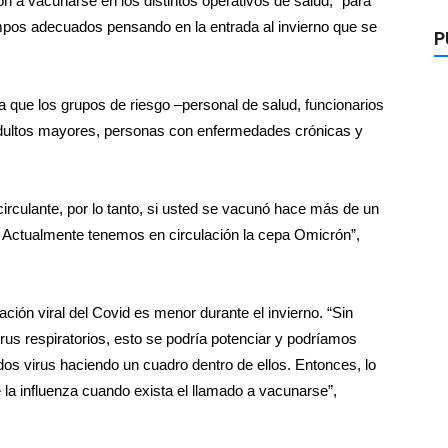
ión a vacunarse en los distintos operativos de salud, “para
pos adecuados pensando en la entrada al invierno que se
P
que los grupos de riesgo –personal de salud, funcionarios
dultos mayores, personas con enfermedades crónicas y
irculante, por lo tanto, si usted se vacunó hace más de un
. Actualmente tenemos en circulación la cepa Omicrón”,
ación viral del Covid es menor durante el invierno. “Sin
rus respiratorios, esto se podría potenciar y podríamos
os virus haciendo un cuadro dentro de ellos. Entonces, lo
e la influenza cuando exista el llamado a vacunarse”,