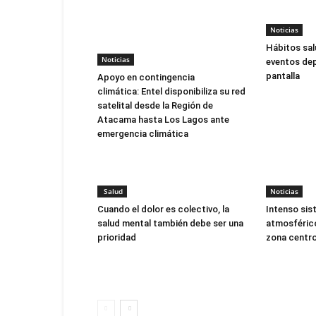
Noticias
Hábitos sal
Noticias
eventos dep
pantalla
Apoyo en contingencia
climática: Entel disponibiliza su red
satelital desde la Región de
Atacama hasta Los Lagos ante
emergencia climática
Salud
Noticias
Cuando el dolor es colectivo, la
Intenso sis
salud mental también debe ser una
atmosférico
prioridad
zona centro