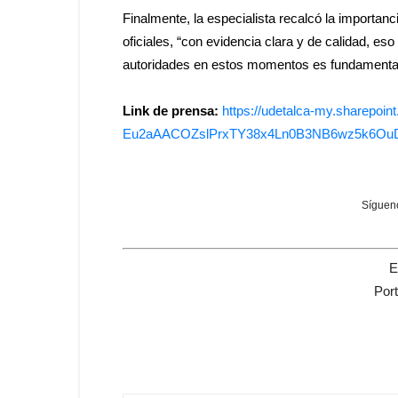
Finalmente, la especialista recalcó la importan
oficiales, “con evidencia clara y de calidad, e
autoridades en estos momentos es fundamental,
Link de prensa:
https://udetalca-my.
sharepoint
Eu2aAACOZslPrxTY38x4Ln0B3NB6wz
5k6Ou
Sígueno
E
Por