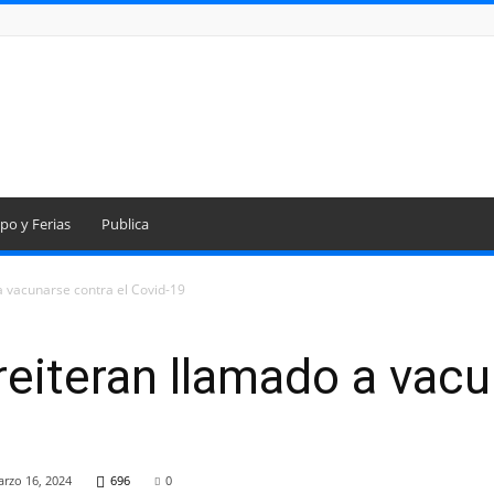
po y Ferias
Publica
a vacunarse contra el Covid-19
eiteran llamado a vacu
rzo 16, 2024
696
0