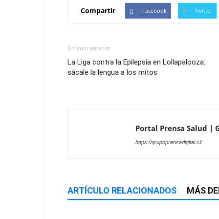
Compartir
Facebook
Twitter
Artículo anterior
La Liga contra la Epilepsia en Lollapalooza:
sácale la lengua a los mitos
Portal Prensa Salud | G
https://grupoprensadigital.cl/
ARTÍCULO RELACIONADOS
MÁS DE