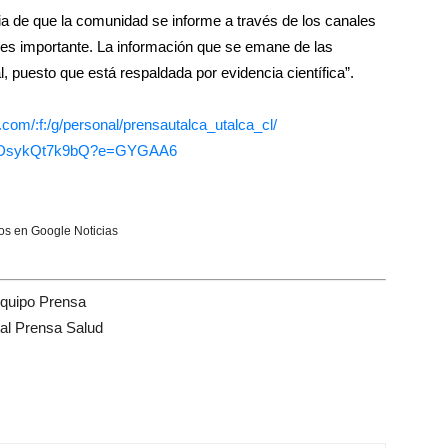
cia de que la comunidad se informe a través de los canales
so es importante. La información que se emane de las
 puesto que está respaldada por evidencia científica”.
.com/:f:/g/personal/
prensautalca_utalca_cl/
DsykQt7k9bQ?e=GYGAA6
s en Google Noticias
quipo Prensa
tal Prensa Salud