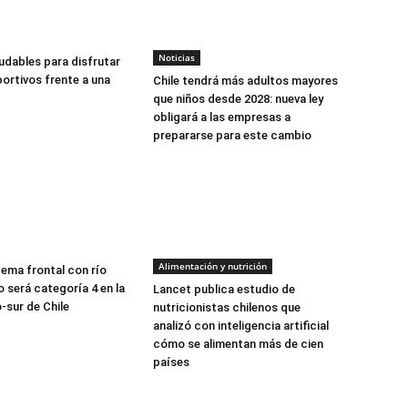
Noticias
udables para disfrutar
ortivos frente a una
Chile tendrá más adultos mayores
que niños desde 2028: nueva ley
obligará a las empresas a
prepararse para este cambio
Alimentación y nutrición
tema frontal con río
 será categoría 4 en la
Lancet publica estudio de
-sur de Chile
nutricionistas chilenos que
analizó con inteligencia artificial
cómo se alimentan más de cien
países