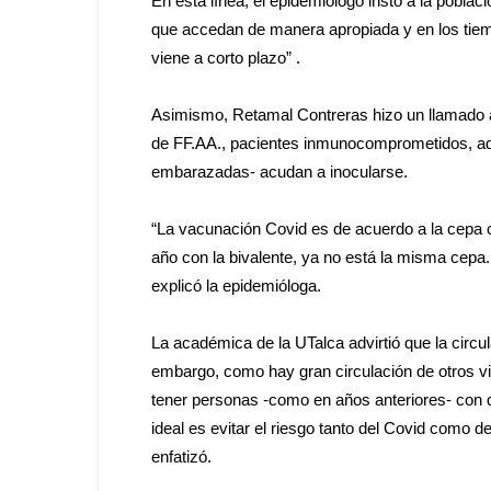
En esta línea, el epidemiólogo instó a la poblac
que accedan de manera apropiada y en los tiem
viene a corto plazo” .
Asimismo, Retamal Contreras hizo un llamado a 
de FF.AA., pacientes inmunocomprometidos, a
embarazadas- acudan a inocularse.
“La vacunación Covid es de acuerdo a la cepa c
año con la bivalente, ya no está la misma cepa
explicó la epidemióloga.
La académica de la UTalca advirtió que la circul
embargo, como hay gran circulación de otros vi
tener personas -como en años anteriores- con d
ideal es evitar el riesgo tanto del Covid como d
enfatizó.