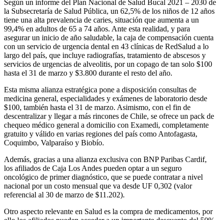
Según un informe del Plan Nacional de Salud Bucal 2021 – 2030 de
la Subsecretaría de Salud Pública, un 62,5% de los niños de 12 años
tiene una alta prevalencia de caries, situación que aumenta a un
99,4% en adultos de 65 a 74 años. Ante esta realidad, y para
asegurar un inicio de año saludable, la caja de compensación cuenta
con un servicio de urgencia dental en 43 clínicas de RedSalud a lo
largo del país, que incluye radiografías, tratamiento de abscesos y
servicios de urgencias de alveolitis, por un copago de tan solo $100
hasta el 31 de marzo y $3.800 durante el resto del año.
Esta misma alianza estratégica pone a disposición consultas de
medicina general, especialidades y exámenes de laboratorio desde
$100, también hasta el 31 de marzo. Asimismo, con el fin de
descentralizar y llegar a más rincones de Chile, se ofrece un pack de
chequeo médico general a domicilio con Examedi, completamente
gratuito y válido en varias regiones del país como Antofagasta,
Coquimbo, Valparaíso y Biobío.
Además, gracias a una alianza exclusiva con BNP Paribas Cardif,
los afiliados de Caja Los Andes pueden optar a un seguro
oncológico de primer diagnóstico, que se puede contratar a nivel
nacional por un costo mensual que va desde UF 0,302 (valor
referencial al 30 de marzo de $11.202).
Otro aspecto relevante en Salud es la compra de medicamentos, por