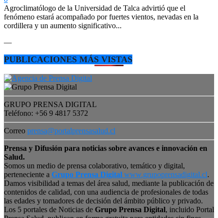
Agroclimatólogo de la Universidad de Talca advirtió que el
fenómeno estará acompañado por fuertes vientos, nevadas en la
cordillera y un aumento significativo...
—
PUBLICACIONES MÁS VISTAS
GRUPO PRENSA DIGITAL
Teléfono: +56 9 4817 5372
Correo
prensa@portalprensasalud.cl
Prensa y Difusión para noticias sobre avances e innovación en
Salud.
Somos un medio de prensa colaborativo, temático y digital,
perteneciente a
Grupo Prensa Digital
www.grupoprensadigital.cl
.
Damos visibilidad a temas del área salud, mediante la publicación de
contenidos de calidad, con una audiencia de profesionales de todas
las edades y tomadores de decisión del ámbito público y privado.
Los 5 portales de Noticias de
Grupo Prensa Digital
, incluido Portal