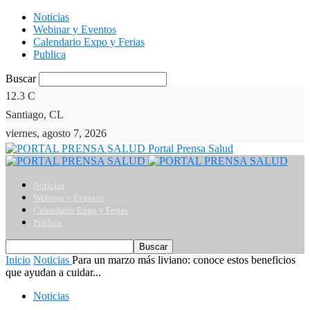
Noticias
Webinar y Eventos
Calendario Expo y Ferias
Publica
Buscar
12.3
C
Santiago, CL
viernes, agosto 7, 2026
Portal Prensa Salud
Noticias
Webinar y Eventos
Calendario Expo y Ferias
Publica
Inicio
Noticias
Para un marzo más liviano: conoce estos beneficios
que ayudan a cuidar...
Noticias