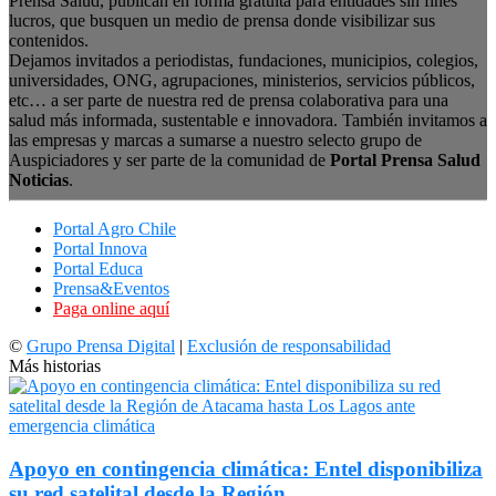
Prensa Salud, publican en forma gratuita para entidades sin fines
lucros, que busquen un medio de prensa donde visibilizar sus
contenidos.
Dejamos invitados a periodistas, fundaciones, municipios, colegios,
universidades, ONG, agrupaciones, ministerios, servicios públicos,
etc… a ser parte de nuestra red de prensa colaborativa para una
salud más informada, sustentable e innovadora. También invitamos a
las empresas y marcas a sumarse a nuestro selecto grupo de
Auspiciadores y ser parte de la comunidad de
Portal Prensa Salud
Noticias
.
Portal Agro Chile
Portal Innova
Portal Educa
Prensa&Eventos
Paga online aquí
©
Grupo Prensa Digital
|
Exclusión de responsabilidad
Más historias
Apoyo en contingencia climática: Entel disponibiliza
su red satelital desde la Región...