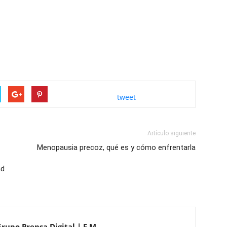
tweet
Artículo siguiente
Menopausia precoz, qué es y cómo enfrentarla
ad
Grupo Prensa Digital | F.M