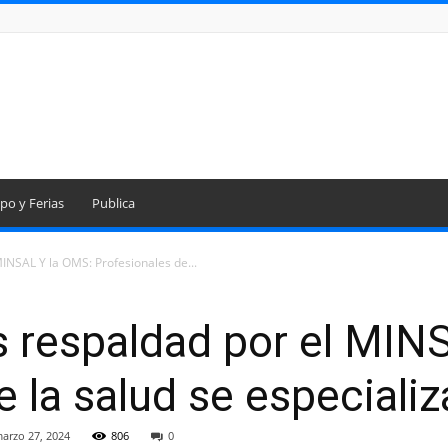
po y Ferias
Publica
MINSAL Y la OMS: Profesionales de...
es respaldad por el MIN
 la salud se especializ
arzo 27, 2024
806
0