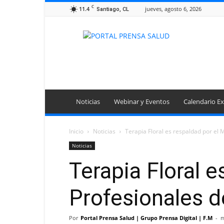
C
11.4
jueves, agosto 6, 2026
Santiago, CL
Portal
Prensa
Salud
Noticias
Webinar y Eventos
Calendario Ex
Inicio
Noticias
Terapia Floral es respaldad por el 
Noticias
Terapia Floral 
Profesionales de
Por
Portal Prensa Salud | Grupo Prensa Digital | F.M
-
m