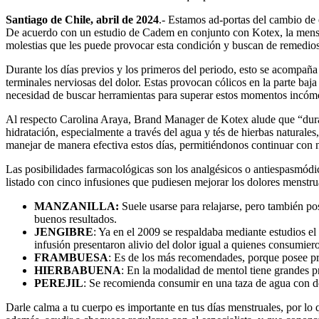
Santiago de Chile, abril de 2024
.- Estamos ad-portas del cambio de 
De acuerdo con un estudio de Cadem en conjunto con Kotex, la menstr
molestias que les puede provocar esta condición y buscan de remedios 
Durante los días previos y los primeros del periodo, esto se acompaña 
terminales nerviosas del dolor. Estas provocan cólicos en la parte ba
necesidad de buscar herramientas para superar estos momentos incóm
Al respecto Carolina Araya, Brand Manager de Kotex alude que “duran
hidratación, especialmente a través del agua y tés de hierbas naturale
manejar de manera efectiva estos días, permitiéndonos continuar con nu
Las posibilidades farmacológicas son los analgésicos o antiespasmódi
listado con cinco infusiones que pudiesen mejorar los dolores menstru
MANZANILLA:
Suele usarse para relajarse, pero también p
buenos resultados.
JENGIBRE
: Ya en el 2009 se respaldaba mediante estudios el
infusión presentaron alivio del dolor igual a quienes consumier
FRAMBUESA
: Es de los más recomendades, porque posee pr
HIERBABUENA
: En la modalidad de mentol tiene grandes pr
PEREJIL
: Se recomienda consumir en una taza de agua con dos
Darle calma a tu cuerpo es importante en tus días menstruales, por lo 