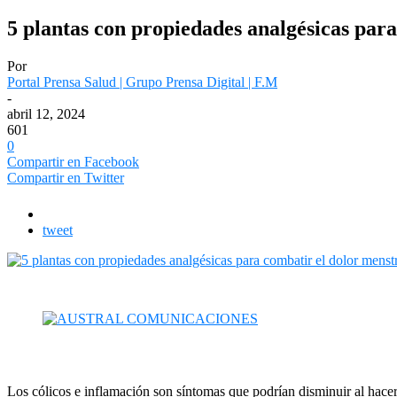
5 plantas con propiedades analgésicas par
Por
Portal Prensa Salud | Grupo Prensa Digital | F.M
-
abril 12, 2024
601
0
Compartir en Facebook
Compartir en Twitter
tweet
Los cólicos e inflamación son síntomas que podrían disminuir al hacer