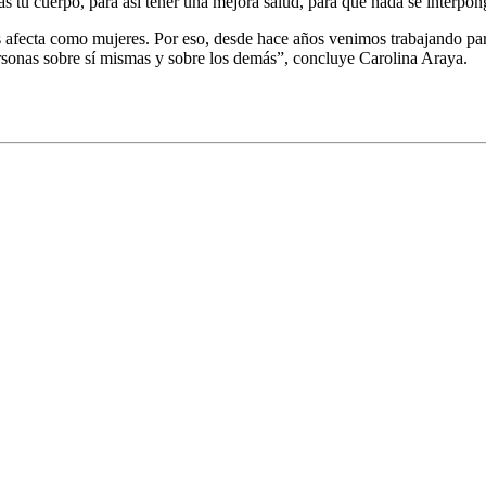
as tu cuerpo, para así tener una mejora salud, para que nada se interpo
os afecta como mujeres. Por eso, desde hace años venimos trabajando p
ersonas sobre sí mismas y sobre los demás”, concluye Carolina Araya.