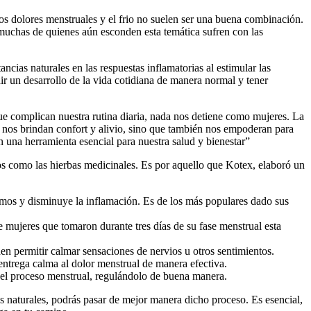
los dolores menstruales y el frio no suelen ser una buena combinación.
uchas de quienes aún esconden esta temática sufren con las
cias naturales en las respuestas inflamatorias al estimular las
r un desarrollo de la vida cotidiana de manera normal y tener
 complican nuestra rutina diaria, nada nos detiene como mujeres. La
olo nos brindan confort y alivio, sino que también nos empoderan para
n una herramienta esencial para nuestra salud y bienestar”
os como las hierbas medicinales. Es por aquello que Kotex, elaboró un
smos y disminuye la inflamación. Es de los más populares dado sus
e mujeres que tomaron durante tres días de su fase menstrual esta
n permitir calmar sensaciones de nervios u otros sentimientos.
entrega calma al dolor menstrual de manera efectiva.
a el proceso menstrual, regulándolo de buena manera.
as naturales, podrás pasar de mejor manera dicho proceso. Es esencial,