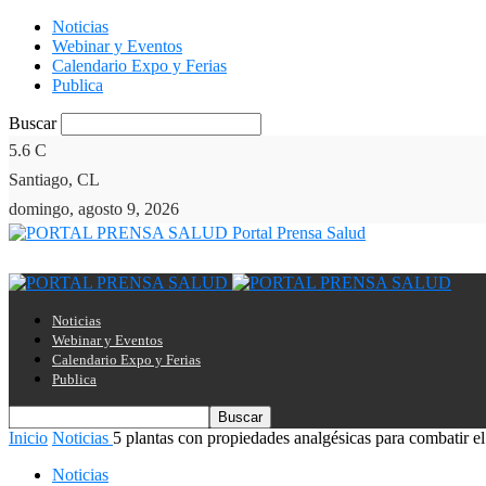
Noticias
Webinar y Eventos
Calendario Expo y Ferias
Publica
Buscar
5.6
C
Santiago, CL
domingo, agosto 9, 2026
Portal Prensa Salud
Noticias
Webinar y Eventos
Calendario Expo y Ferias
Publica
Inicio
Noticias
5 plantas con propiedades analgésicas para combatir el
Noticias