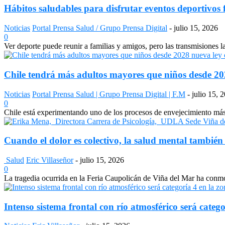
Hábitos saludables para disfrutar eventos deportivos 
Noticias
Portal Prensa Salud / Grupo Prensa Digital
-
julio 15, 2026
0
Ver deporte puede reunir a familias y amigos, pero las transmisiones 
Chile tendrá más adultos mayores que niños desde 2028
Noticias
Portal Prensa Salud | Grupo Prensa Digital | F.M
-
julio 15, 
0
Chile está experimentando uno de los procesos de envejecimiento más a
Cuando el dolor es colectivo, la salud mental también
Salud
Eric Villaseñor
-
julio 15, 2026
0
La tragedia ocurrida en la Feria Caupolicán de Viña del Mar ha conmo
Intenso sistema frontal con río atmosférico será catego