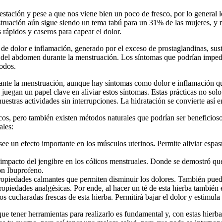
estación y pese a que nos viene bien un poco de fresco, por lo general 
uación aún sigue siendo un tema tabú para un 31% de las mujeres, y m
rápidos y caseros para capear el dolor.
de dolor e inflamación, generado por el exceso de prostaglandinas, sustan
ja del abdomen durante la menstruación. Los síntomas que podrían impedi
odos.
te la menstruación, aunque hay síntomas como dolor e inflamación que
s, juegan un papel clave en aliviar estos síntomas. Estas prácticas no s
estras actividades sin interrupciones. La hidratación se convierte así e
cos, pero también existen métodos naturales que podrían ser beneficios
ales:
osee un efecto importante en los músculos uterinos
.
Permite aliviar espa
 impacto del jengibre en los cólicos menstruales. Donde se demostró qu
on Ibuprofeno.
opiedades calmantes que permiten disminuir los dolores. También puede
opiedades analgésicas. Por ende, al hacer un té de esta hierba también 
 cucharadas frescas de esta hierba. Permitirá bajar el dolor y estimul
que tener herramientas para realizarlo es fundamental y, con estas hierb