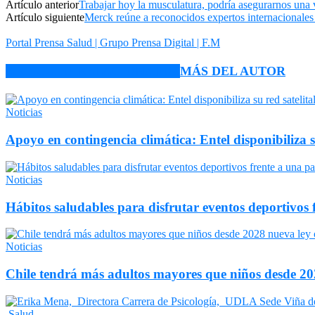
Artículo anterior
Trabajar hoy la musculatura, podría asegurarnos una 
Artículo siguiente
Merck reúne a reconocidos expertos internacionales 
Portal Prensa Salud | Grupo Prensa Digital | F.M
ARTÍCULO RELACIONADOS
MÁS DEL AUTOR
Noticias
Apoyo en contingencia climática: Entel disponibiliza 
Noticias
Hábitos saludables para disfrutar eventos deportivos 
Noticias
Chile tendrá más adultos mayores que niños desde 202
Salud