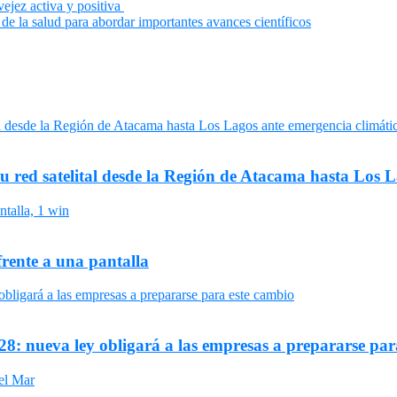
vejez activa y positiva
de la salud para abordar importantes avances científicos
su red satelital desde la Región de Atacama hasta Los 
frente a una pantalla
8: nueva ley obligará a las empresas a prepararse par