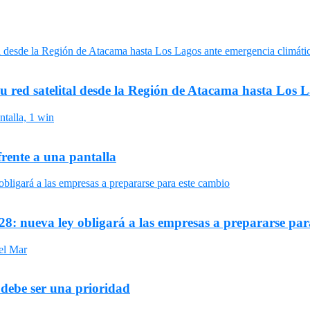
su red satelital desde la Región de Atacama hasta Los 
frente a una pantalla
8: nueva ley obligará a las empresas a prepararse par
 debe ser una prioridad