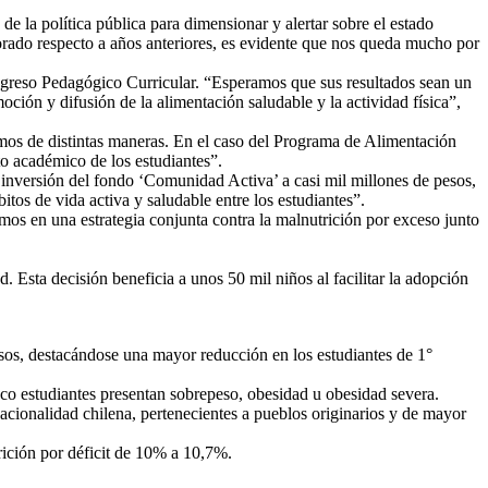
 la política pública para dimensionar y alertar sobre el estado
ejorado respecto a años anteriores, es evidente que nos queda mucho por
Congreso Pedagógico Curricular. “Esperamos que sus resultados sean un
ción y difusión de la alimentación saludable y la actividad física”,
mos de distintas maneras. En el caso del Programa de Alimentación
to académico de los estudiantes”.
 inversión del fondo ‘Comunidad Activa’ a casi mil millones de pesos,
tos de vida activa y saludable entre los estudiantes”.
mos en una estrategia conjunta contra la malnutrición por exceso junto
 Esta decisión beneficia a unos 50 mil niños al facilitar la adopción
rsos, destacándose una mayor reducción en los estudiantes de 1°
inco estudiantes presentan sobrepeso, obesidad u obesidad severa.
nacionalidad chilena, pertenecientes a pueblos originarios y de mayor
rición por déficit de 10% a 10,7%.