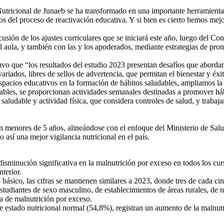
tricional de Junaeb se ha transformado en una importante herramienta de
fíos del proceso de reactivación educativa. Y si bien es cierto hemos m
scusión de los ajustes curriculares que se iniciará este año, luego del 
aula, y también con las y los apoderados, mediante estrategias de promo
vo que “los resultados del estudio 2023 presentan desafíos que aborda
riados, libres de sellos de advertencia, que permitan el bienestar y éxi
spacios educativos en la formación de hábitos saludables, ampliamos la
ables, se proporcionan actividades semanales destinadas a promover hábi
aludable y actividad física, que considera controles de salud, y trabaja
 menores de 5 años, alineándose con el enfoque del Ministerio de Salud.
sí una mejor vigilancia nutricional en el país.
disminución significativa en la malnutrición por exceso en todos los cu
terior.
o básico, las cifras se mantienen similares a 2023, donde tres de cada c
estudiantes de sexo masculino, de establecimientos de áreas rurales, de 
a de malnutrición por exceso.
de estado nutricional normal (54,8%), registran un aumento de la malnut