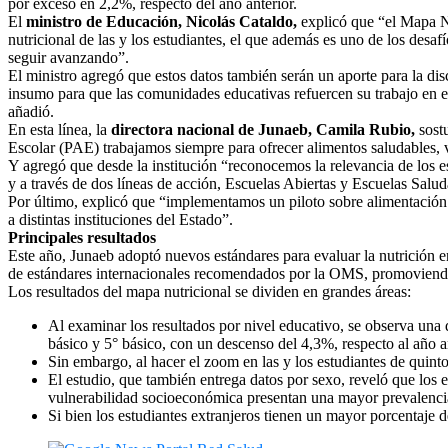
por exceso en 2,2%, respecto del año anterior.
El
ministro de Educación, Nicolás Cataldo,
explicó que “el Mapa Nu
nutricional de las y los estudiantes, el que además es uno de los desa
seguir avanzando”.
El ministro agregó que estos datos también serán un aporte para la di
insumo para que las comunidades educativas refuercen su trabajo en el 
añadió.
En esta línea, la
directora nacional de Junaeb, Camila Rubio,
sostu
Escolar (PAE) trabajamos siempre para ofrecer alimentos saludables, va
Y agregó que desde la institución “reconocemos la relevancia de los e
y a través de dos líneas de acción, Escuelas Abiertas y Escuelas Salud
Por último, explicó que “implementamos un piloto sobre alimentación s
a distintas instituciones del Estado”.
Principales resultados
Este año, Junaeb adoptó nuevos estándares para evaluar la nutrición en
de estándares internacionales recomendados por la OMS, promoviendo a
Los resultados del mapa nutricional se dividen en grandes áreas:
Al examinar los resultados por nivel educativo, se observa una 
básico y 5° básico, con un descenso del 4,3%, respecto al año an
Sin embargo, al hacer el zoom en las y los estudiantes de quint
El estudio, que también entrega datos por sexo, reveló que los 
vulnerabilidad socioeconómica presentan una mayor prevalenci
Si bien los estudiantes extranjeros tienen un mayor porcentaje 