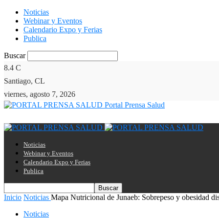
Noticias
Webinar y Eventos
Calendario Expo y Ferias
Publica
Buscar
8.4
C
Santiago, CL
viernes, agosto 7, 2026
Portal Prensa Salud
Noticias
Webinar y Eventos
Calendario Expo y Ferias
Publica
Inicio
Noticias
Mapa Nutricional de Junaeb: Sobrepeso y obesidad dis
Noticias