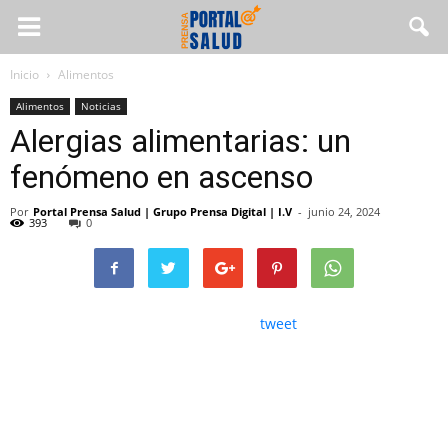
Inicio
Alimentos
Alimentos
Noticias
Alergias alimentarias: un
fenómeno en ascenso
Por
Portal Prensa Salud | Grupo Prensa Digital | I.V
-
junio 24, 2024
393
0
tweet