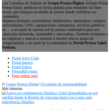
Los 5 portales de Noticias de
Grupo Prensa Digital
, incluido Portal
Prensa Salud, publican en forma gratuita para entidades sin fines
lucros, que busquen un medio de prensa donde visibilizar sus
contenidos.
Dejamos invitados a periodistas, fundaciones, municipios, colegios,
universidades, ONG, agrupaciones, ministerios, servicios públicos,
etc… a ser parte de nuestra red de prensa colaborativa para una
salud más informada, sustentable e innovadora. También invitamos a
las empresas y marcas a sumarse a nuestro selecto grupo de
Auspiciadores y ser parte de la comunidad de
Portal Prensa Salud
Noticias
.
Portal Agro Chile
Portal Innova
Portal Educa
Prensa&Eventos
Paga online aquí
©
Grupo Prensa Digital
|
Exclusión de responsabilidad
Más historias