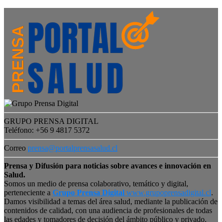
GRUPO PRENSA DIGITAL
Teléfono: +56 9 4817 5372
Correo
prensa@portalprensasalud.cl
Prensa y Difusión para noticias sobre avances e innovación en
Salud.
Somos un medio de prensa colaborativo, temático y digital,
perteneciente a
Grupo Prensa Digital
www.grupoprensadigital.cl
.
Damos visibilidad a temas del área salud, mediante la publicación de
contenidos de calidad, con una audiencia de profesionales de todas
las edades y tomadores de decisión del ámbito público y privado.