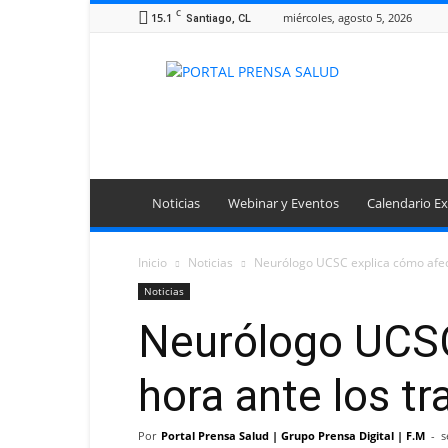
C
15.1
miércoles, agosto 5, 2026
Santiago, CL
Portal
Prensa
Salud
Noticias
Webinar y Eventos
Calendario Ex
Inicio
Noticias
Neurólogo UCSC explica cómo afect
Noticias
Neurólogo UCSC
hora ante los t
Por
Portal Prensa Salud | Grupo Prensa Digital | F.M
-
s