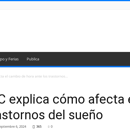
po y Ferias
Publica
a el cambio de hora ante los trastornos...
 explica cómo afecta 
rastornos del sueño
eptiembre 6, 2024
365
0