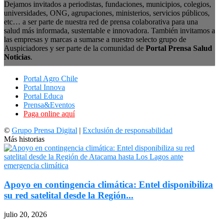
Dejamos invitados a periodistas, fundaciones, municipios, colegios,
universidades, ONG, agrupaciones, ministerios, servicios públicos,
etc… a ser parte de nuestra red de prensa colaborativa para una
salud más informada, sustentable e innovadora. También invitamos a
las empresas y marcas a sumarse a nuestro selecto grupo de
Auspiciadores y ser parte de la comunidad de
Portal Prensa Salud
Noticias
.
Portal Agro Chile
Portal Innova
Portal Educa
Prensa&Eventos
Paga online aquí
©
Grupo Prensa Digital
|
Exclusión de responsabilidad
Más historias
Apoyo en contingencia climática: Entel disponibiliza
su red satelital desde la Región...
julio 20, 2026