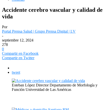
Accidente cerebro vascular y calidad de
vida
Por
Portal Prensa Salud | Grupo Prensa Digital | I.V
-
septiembre 12, 2024
278
0
Compartir en Facebook
Compartir en Twitter
tweet
Esteban López Director Departamento de Morfología y
Función Universidad de Las Américas