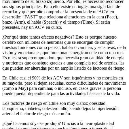
movimiento de su brazo izquierdo. Por ello, es necesario reconocer
sus signos principales. Para ello existe en inglés una sigla fácil de
recordar y que permite comprobar la presencia de un ACV en
desarrollo: “FAST” que relaciona alteraciones en la cara (
F
ace),
brazo (
A
rm), el habla (
S
peech) y el tiempo (
T
ime). Si están
presentes, hay un ACV en curso.
¿Por qué tiene tantos efectos negativos? Esto es porque nuestro
cerebro con millones de neuronas que se encargan de cumplir
nuestras funciones como pensar, hablar o caminar, y sensitivas, de la
visión y emocionales, que funcionan sinérgicamente como una red.
Es nuestra supercomputadora que necesita gran cantidad de energía
y nutrientes que consigue gracias a una compleja red de arterias, las
que pueden ser alteradas por un amplio listado de factores de riesgo.
En Chile casi el 90% de los ACV son isquémicos y no mortales en
su mayoría, pero si dejan secuelas, como dificultades de movimiento
(como a May) para caminar, o incluso, en casos graves la persona
puede quedar dependiente para las actividades básicas de la vida.
Los factores de riesgo en Chile son muy claros: obesidad,
tabaquismo, diabetes, colesterol alto, siendo lejos la hipertensión
arterial el factor de riesgo más común.
¿Qué hacemos si ya se produjo? Gracias a la neuroplasticidad
cerebral se pueden recuperar muchas funciones a través de la