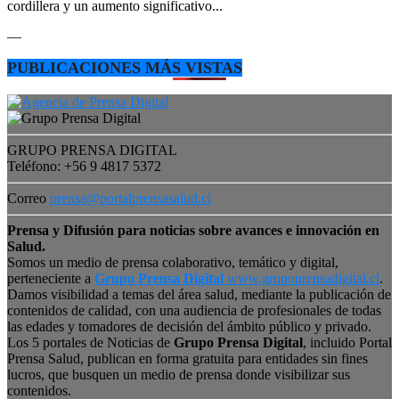
cordillera y un aumento significativo...
—
PUBLICACIONES MÁS VISTAS
GRUPO PRENSA DIGITAL
Teléfono: +56 9 4817 5372
Correo
prensa@portalprensasalud.cl
Prensa y Difusión para noticias sobre avances e innovación en
Salud.
Somos un medio de prensa colaborativo, temático y digital,
perteneciente a
Grupo Prensa Digital
www.grupoprensadigital.cl
.
Damos visibilidad a temas del área salud, mediante la publicación de
contenidos de calidad, con una audiencia de profesionales de todas
las edades y tomadores de decisión del ámbito público y privado.
Los 5 portales de Noticias de
Grupo Prensa Digital
, incluido Portal
Prensa Salud, publican en forma gratuita para entidades sin fines
lucros, que busquen un medio de prensa donde visibilizar sus
contenidos.