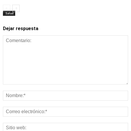
Salud
Dejar respuesta
Salud