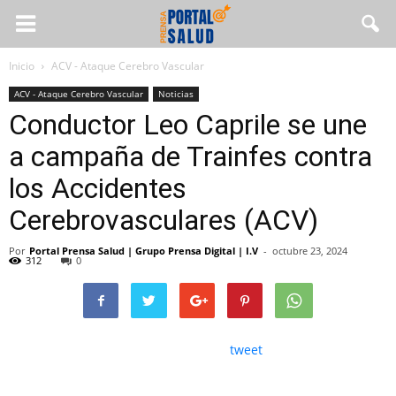
Inicio
ACV - Ataque Cerebro Vascular
ACV - Ataque Cerebro Vascular
Noticias
Conductor Leo Caprile se une
a campaña de Trainfes contra
los Accidentes
Cerebrovasculares (ACV)
Por
Portal Prensa Salud | Grupo Prensa Digital | I.V
-
octubre 23, 2024
312
0
tweet