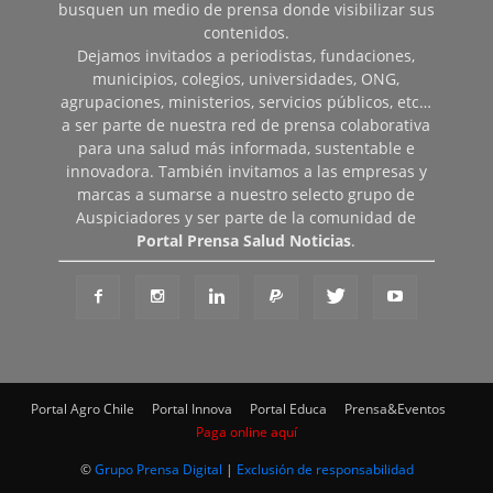
busquen un medio de prensa donde visibilizar sus
contenidos.
Dejamos invitados a periodistas, fundaciones,
municipios, colegios, universidades, ONG,
agrupaciones, ministerios, servicios públicos, etc…
a ser parte de nuestra red de prensa colaborativa
para una salud más informada, sustentable e
innovadora. También invitamos a las empresas y
marcas a sumarse a nuestro selecto grupo de
Auspiciadores y ser parte de la comunidad de
Portal Prensa Salud Noticias
.
Portal Agro Chile
Portal Innova
Portal Educa
Prensa&Eventos
Paga online aquí
©
Grupo Prensa Digital
|
Exclusión de responsabilidad