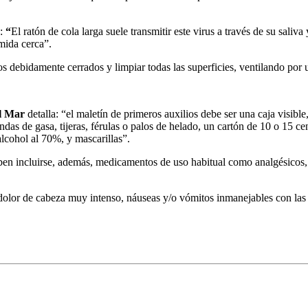
a:
“
El ratón de cola larga suele transmitir este virus a través de su sali
mida cerca”.
os debidamente cerrados y limpiar todas las superficies, ventilando por 
el Mar
detalla: “el maletín de primeros auxilios debe ser una caja visible,
vendas de gasa, tijeras, férulas o palos de helado, un cartón de 10 o 15 
alcohol al 70%, y mascarillas”.
n incluirse, además, medicamentos de uso habitual como analgésicos, 
 dolor de cabeza muy intenso, náuseas y/o vómitos inmanejables con la