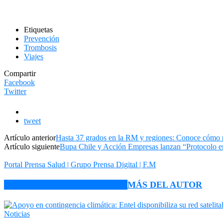
Etiquetas
Prevención
Trombosis
Viajes
Compartir
Facebook
Twitter
tweet
Artículo anterior
Hasta 37 grados en la RM y regiones: Conoce cómo pr
Artículo siguiente
Bupa Chile y Acción Empresas lanzan “Protocolo empr
Portal Prensa Salud | Grupo Prensa Digital | F.M
ARTÍCULO RELACIONADOS
MÁS DEL AUTOR
Noticias