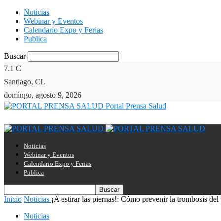
Noticias
Webinar y Eventos
Calendario Expo y Ferias
Publica
Buscar
7.1
C
Santiago, CL
domingo, agosto 9, 2026
Portal Prensa Salud
Noticias
Webinar y Eventos
Calendario Expo y Ferias
Publica
Inicio
Noticias
¡A estirar las piernas!: Cómo prevenir la trombosis del v
Noticias