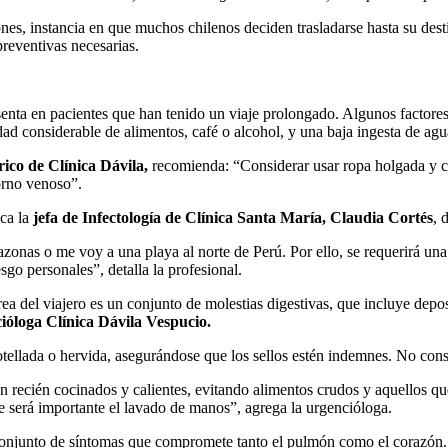
nes, instancia en que muchos chilenos deciden trasladarse hasta su dest
preventivas necesarias.
enta en pacientes que han tenido un viaje prolongado. Algunos factore
ad considerable de alimentos, café o alcohol, y una baja ingesta de agu
rico de Clínica Dávila,
recomienda: “Considerar usar ropa holgada y ca
torno venoso”.
ica la
jefa de Infectología de Clínica Santa María, Claudia Cortés
, 
mazonas o me voy a una playa al norte de Perú. Por ello, se requerirá un
go personales”, detalla la profesional.
ea del viajero es un conjunto de molestias digestivas, que incluye depo
ióloga Clínica Dávila Vespucio.
otellada o hervida, asegurándose que los sellos estén indemnes. No cons
n recién cocinados y calientes, evitando alimentos crudos y aquellos q
 será importante el lavado de manos”, agrega la urgencióloga.
njunto de síntomas que compromete tanto el pulmón como el corazón. 