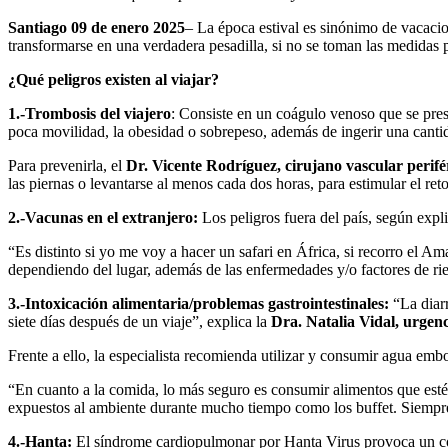
Santiago 09 de enero 2025
– La época estival es sinónimo de vacacio
transformarse en una verdadera pesadilla, si no se toman las medidas 
¿Qué peligros existen al viajar?
1.-Trombosis del viajero
: Consiste en un coágulo venoso que se pres
poca movilidad, la obesidad o sobrepeso, además de ingerir una cantid
Para prevenirla, el
Dr. Vicente Rodríguez, cirujano vascular perifé
las piernas o levantarse al menos cada dos horas, para estimular el re
2.-Vacunas en el extranjero:
Los peligros fuera del país, según expl
“Es distinto si yo me voy a hacer un safari en África, si recorro el A
dependiendo del lugar, además de las enfermedades y/o factores de ries
3.-Intoxicación alimentaria/problemas gastrointestinales:
“La diarr
siete días después de un viaje”, explica la
Dra. Natalia Vidal, urgenc
Frente a ello, la especialista recomienda utilizar y consumir agua emb
“En cuanto a la comida, lo más seguro es consumir alimentos que esté
expuestos al ambiente durante mucho tiempo como los buffet. Siempre
4.-Hanta:
El síndrome cardiopulmonar por Hanta Virus provoca un co