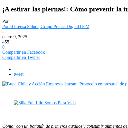
¡A estirar las piernas!: Cómo prevenir la t
Por
Portal Prensa Salud | Grupo Prensa Digital | F.M
-
enero 9, 2025
455
0
Compartir en Facebook
Compartir en Twitter
tweet
Contar con un botiquín de primeros auxilios y consumir alimentos d