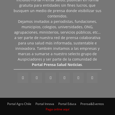
gratuita para entidades sin fines lucros, que
busquen un medio de prensa donde visibilizar sus
contenidos.
Dejamos invitados a periodistas, fundaciones,
municipios, colegios, universidades, ONG,
agrupaciones, ministerios, servicios públicos, etc…
a ser parte de nuestra red de prensa colaborativa
para una salud más informada, sustentable e
innovadora. También invitamos a las empresas y
marcas a sumarse a nuestro selecto grupo de
Auspiciadores y ser parte de la comunidad de
Portal Prensa Salud Noticias
.
Portal Agro Chile
Portal Innova
Portal Educa
Prensa&Eventos
Paga online aquí