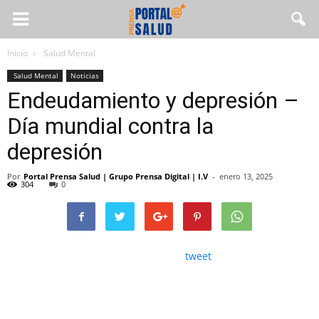
Inicio
Salud Mental
Salud Mental
Noticias
Endeudamiento y depresión –
Día mundial contra la
depresión
Por
Portal Prensa Salud | Grupo Prensa Digital | I.V
-
enero 13, 2025
304
0
tweet