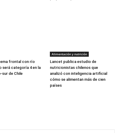
Alimentación y nutrición
tema frontal con río
Lancet publica estudio de
 será categoría 4 en la
nutricionistas chilenos que
-sur de Chile
analizó con inteligencia artificial
cómo se alimentan más de cien
países