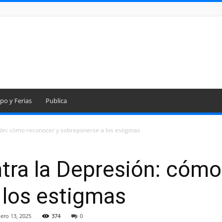
po y Ferias
Publica
ión: cómo reconocer y sobreponerse a los estigmas
tra la Depresión: cómo
 los estigmas
ero 13, 2025
374
0