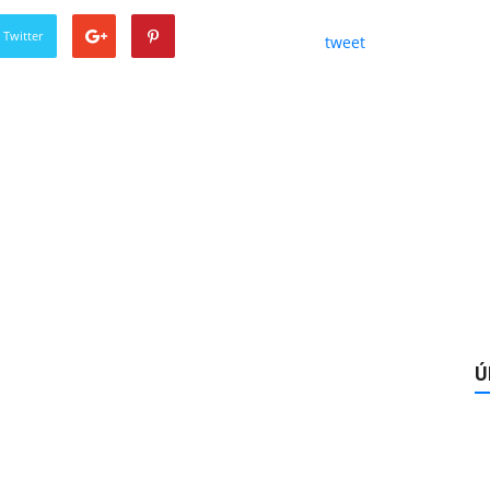
 Twitter
tweet
Ú