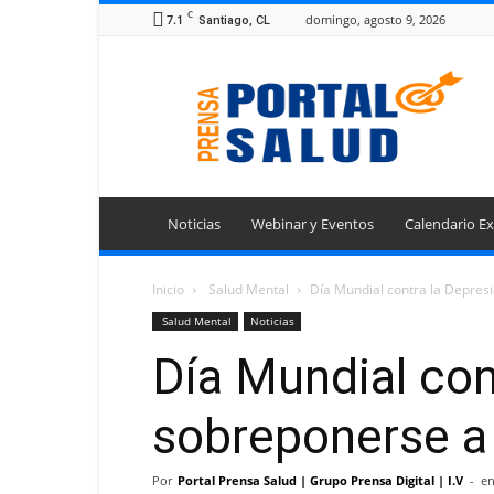
C
7.1
domingo, agosto 9, 2026
Santiago, CL
Portal
Prensa
Salud
Noticias
Webinar y Eventos
Calendario Ex
Inicio
Salud Mental
Día Mundial contra la Depres
Salud Mental
Noticias
Día Mundial con
sobreponerse a
Por
Portal Prensa Salud | Grupo Prensa Digital | I.V
-
en