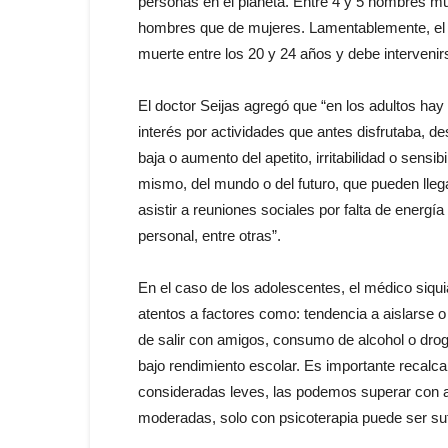
personas en el planeta. Entre 4 y 5 hombres mue
hombres que de mujeres. Lamentablemente, el s
muerte entre los 20 y 24 años y debe interveni
El doctor Seijas agregó que “en los adultos ha
interés por actividades que antes disfrutaba, 
baja o aumento del apetito, irritabilidad o sen
mismo, del mundo o del futuro, que pueden llega
asistir a reuniones sociales por falta de energí
personal, entre otras”.
En el caso de los adolescentes, el médico siq
atentos a factores como: tendencia a aislarse o
de salir con amigos, consumo de alcohol o drog
bajo rendimiento escolar. Es importante recalca
consideradas leves, las podemos superar con act
moderadas, solo con psicoterapia puede ser suf