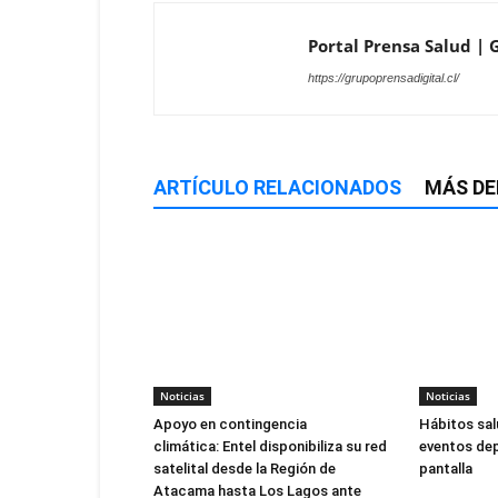
Portal Prensa Salud | G
https://grupoprensadigital.cl/
ARTÍCULO RELACIONADOS
MÁS DE
Noticias
Noticias
Apoyo en contingencia
Hábitos sal
climática: Entel disponibiliza su red
eventos dep
satelital desde la Región de
pantalla
Atacama hasta Los Lagos ante