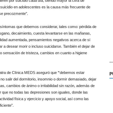
ren por suicidio cada día, siendo mayor la cifra de
uicidio en adolescentes es la causa más frecuente de
rse precozmente”.
y síntomas que debemos considerar, tales como: pérdida de
desgano, decaimiento, cuesta levantarse en las mañanas,
sibilidad aumentada, pensamientos negativos acerca de sí
r a desear morir o incluso suicidarse. También el dejar de
a o sensación de tristeza, cambios en cuanto a higiene
—
uiatra de Clínica MEDS aseguró que
“
debemos estar
P
 no salir del dormitorio, insomnio o dormir demasiado, dejar
as, cambios de ánimo o irritabilidad sin razón, además de
r que no todas las depresiones son iguales, donde las
ividad física y ejercicio y apoyo social, así como las
iciente”.