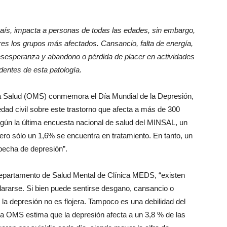
país, impacta a personas de todas las edades, sin embargo,
res los grupos más afectados.
Cansancio, falta de energía,
desesperanza y abandono o pérdida de placer en actividades
entes de esta patología.
la Salud (OMS) conmemora el Día Mundial de la Depresión,
edad civil sobre este trastorno que afecta a más de 300
gún la última encuesta nacional de salud del MINSAL, un
ero sólo un 1,6% se encuentra en tratamiento. En tanto, un
specha de depresión”.
l departamento de Salud Mental de Clínica MEDS, “existen
lararse. Si bien puede sentirse desgano, cansancio o
la depresión no es flojera. Tampoco es una debilidad del
La OMS estima que la depresión afecta a un 3,8 % de las