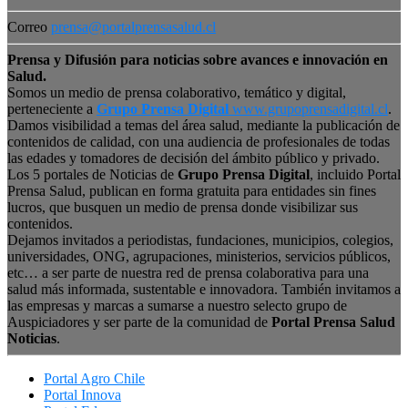
Correo
prensa@portalprensasalud.cl
Prensa y Difusión para noticias sobre avances e innovación en
Salud.
Somos un medio de prensa colaborativo, temático y digital,
perteneciente a
Grupo Prensa Digital
www.grupoprensadigital.cl
.
Damos visibilidad a temas del área salud, mediante la publicación de
contenidos de calidad, con una audiencia de profesionales de todas
las edades y tomadores de decisión del ámbito público y privado.
Los 5 portales de Noticias de
Grupo Prensa Digital
, incluido Portal
Prensa Salud, publican en forma gratuita para entidades sin fines
lucros, que busquen un medio de prensa donde visibilizar sus
contenidos.
Dejamos invitados a periodistas, fundaciones, municipios, colegios,
universidades, ONG, agrupaciones, ministerios, servicios públicos,
etc… a ser parte de nuestra red de prensa colaborativa para una
salud más informada, sustentable e innovadora. También invitamos a
las empresas y marcas a sumarse a nuestro selecto grupo de
Auspiciadores y ser parte de la comunidad de
Portal Prensa Salud
Noticias
.
Portal Agro Chile
Portal Innova