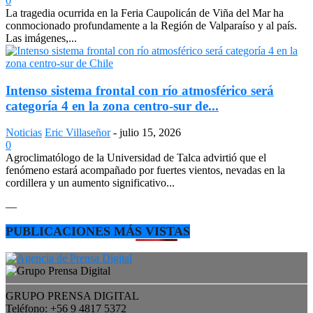
0
La tragedia ocurrida en la Feria Caupolicán de Viña del Mar ha
conmocionado profundamente a la Región de Valparaíso y al país.
Las imágenes,...
Intenso sistema frontal con río atmosférico será
categoría 4 en la zona centro-sur de...
Noticias
Eric Villaseñor
-
julio 15, 2026
0
Agroclimatólogo de la Universidad de Talca advirtió que el
fenómeno estará acompañado por fuertes vientos, nevadas en la
cordillera y un aumento significativo...
—
PUBLICACIONES MÁS VISTAS
GRUPO PRENSA DIGITAL
Teléfono: +56 9 4817 5372