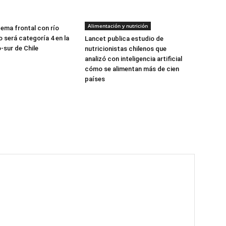
Alimentación y nutrición
tema frontal con río
 será categoría 4 en la
Lancet publica estudio de
-sur de Chile
nutricionistas chilenos que
analizó con inteligencia artificial
cómo se alimentan más de cien
países