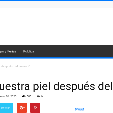
po y Ferias
Publica
l después del verano?
estra piel después del
rzo 20, 2025
306
0
 Twitter
tweet