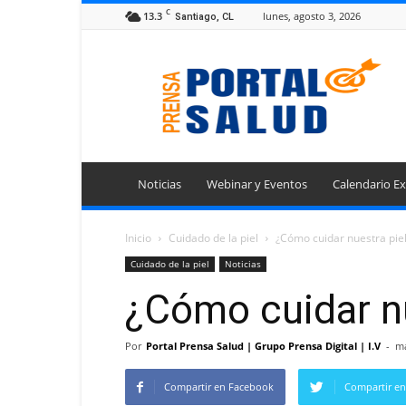
C
13.3
lunes, agosto 3, 2026
Santiago, CL
Portal
Prensa
Salud
Noticias
Webinar y Eventos
Calendario Ex
Inicio
Cuidado de la piel
¿Cómo cuidar nuestra pie
Cuidado de la piel
Noticias
¿Cómo cuidar nu
Por
Portal Prensa Salud | Grupo Prensa Digital | I.V
-
ma
Compartir en Facebook
Compartir en