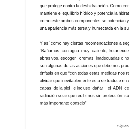
que protege contra la deshidratación. Como co
mantiene el equilibrio hídrico y potencia la hidr
como este ambos componentes se potencian y f
una apariencia más tersa y humectada en la sup
Y así como hay ciertas recomendaciones a seguir
“Bañarnos con agua muy caliente, frotar exces
abrasivos, escoger cremas inadecuadas o no ap
son algunas de las acciones que debemos procu
énfasis en que “con todas estas medidas nos r
olvidar que inevitablemente esto se traduce
capas de la piel e incluso dañar el ADN celula
radiación solar que recibimos sin protección so
más importante consejo”.
Sígueno