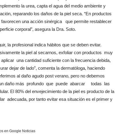
mplemento la urea, capta el agua del medio ambiente y
atación, reparando los daños de la piel seca. “En productos
avorecen una acción sinérgica que permite restablecer
erficie corporal”, asegura la Dra. Soto.
, la profesional indica hábitos que se deben evitar.
ivamente la piel al secarnos, exfoliar con productos muy
licar una cantidad suficiente con la frecuencia debida,
rar dejar de lado”, comenta la dermatóloga, haciendo
eferimos al daño agudo post verano, pero no debemos
 en un daño más profundo que puede abarcar todas las
r. El 80% del envejecimiento de la piel es producto de la
lar adecuada, por tanto evitar esa situación es el primer y
s en Google Noticias