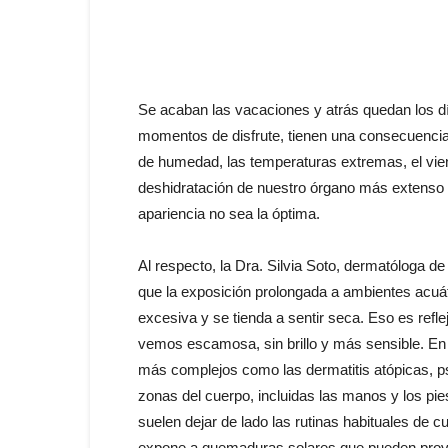
Se acaban las vacaciones y atrás quedan los día
momentos de disfrute, tienen una consecuencia i
de humedad, las temperaturas extremas, el vient
deshidratación de nuestro órgano más extenso y
apariencia no sea la óptima.
Al respecto, la Dra. Silvia Soto, dermatóloga de 
que la exposición prolongada a ambientes acuát
excesiva y se tienda a sentir seca. Eso es refle
vemos escamosa, sin brillo y más sensible. En
más complejos como las dermatitis atópicas, ps
zonas del cuerpo, incluidas las manos y los pi
suelen dejar de lado las rutinas habituales de 
expone a quemaduras solares que pueden provoc