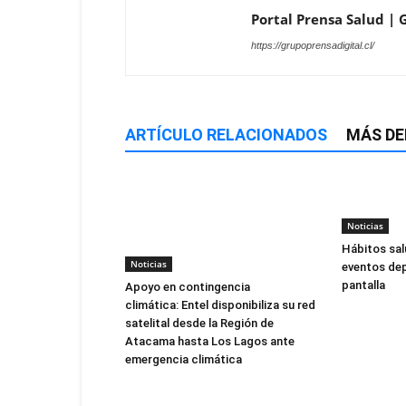
Portal Prensa Salud | G
https://grupoprensadigital.cl/
ARTÍCULO RELACIONADOS
MÁS DE
Noticias
Hábitos sal
Noticias
eventos dep
pantalla
Apoyo en contingencia
climática: Entel disponibiliza su red
satelital desde la Región de
Atacama hasta Los Lagos ante
emergencia climática