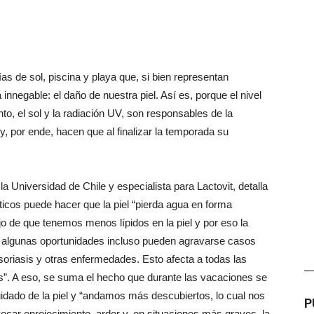
s de sol, piscina y playa que, si bien representan
nnegable: el daño de nuestra piel. Así es, porque el nivel
o, el sol y la radiación UV, son responsables de la
, por ende, hacen que al finalizar la temporada su
la Universidad de Chile y especialista para Lactovit, detalla
icos puede hacer que la piel “pierda agua en forma
jo de que tenemos menos lípidos en la piel y por eso la
 algunas oportunidades incluso pueden agravarse casos
oriasis y otras enfermedades. Esto afecta a todas las
—
es”. A eso, se suma el hecho que durante las vacaciones se
cuidado de la piel y “andamos más descubiertos, lo cual nos
P
ar enrojecimiento, ardor y, en situaciones más graves, la