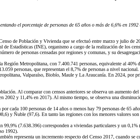
umentando el porcentaje de personas de 65 años o más de 6,6% en 1992
Censo
de Población y Vivienda que se efectuó entre marzo y julio de 2
l de Estadísticas (INE), organismo a cargo de la realización de los cen
l número de personas censadas por regiones y comunas, y su desagregac
la Región Metropolitana, con 7.400.741 personas, equivalente al 40% d
3.059 personas, que representan el 8,7% de personas a nivel nacional.
etropolitana, Valparaíso, Biobío, Maule y La Araucanía. En 2024, por pr
 población. Al comparar con censos anteriores se observa un aumento de
 en 2002 y 11,4% en 2017). Al mismo tiempo, se observa una disminuci
ra por cada 100 personas de 14 años o menos hay 79 personas de 65 años
8,6) y Ñuble (97,6). En tanto las regiones con los menores valores son
n 99,9% (7.638.396) corresponden a viviendas particulares y un 0,1% (4
so
1992).
 también representa un incremento respecto del
Censo
2017, cuando se co