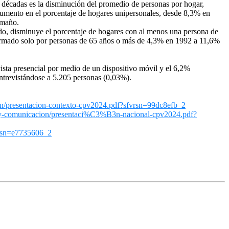
s décadas es la disminución del promedio de personas por hogar,
umento en el porcentaje de hogares unipersonales, desde 8,3% en
amaño.
ado, disminuye el porcentaje de hogares con al menos una persona de
rmado solo por personas de 65 años o más de 4,3% en 1992 a 11,6%
ista presencial por medio de un dispositivo móvil y el 6,2%
 entrevistándose a 5.205 personas (0,03%).
n/presentacion-
contexto-cpv2024.pdf?sfvrsn=
99dc8efb_2
y-
comunicacion/presentaci%C3%
B3n-nacional-cpv2024.pdf?
rsn=e7735606_2