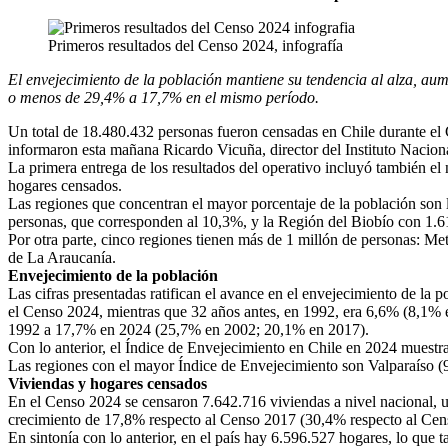
Primeros resultados del Censo 2024, infografía
El envejecimiento de la población mantiene su tendencia al alza, a
o menos de 29,4% a 17,7% en el mismo período.
Un total de 18.480.432 personas fueron censadas en Chile durante el
informaron esta mañana Ricardo Vicuña, director del Instituto Naciona
La primera entrega de los resultados del operativo incluyó también e
hogares censados.
Las regiones que concentran el mayor porcentaje de la población son 
personas, que corresponden al 10,3%, y la Región del Biobío con 1.61
Por otra parte, cinco regiones tienen más de 1 millón de personas: M
de La Araucanía.
Envejecimiento de la población
Las cifras presentadas ratifican el avance en el envejecimiento de la
el
Censo
2024, mientras que 32 años antes, en 1992, era 6,6% (8,1%
1992 a 17,7% en 2024 (25,7% en 2002; 20,1% en 2017).
Con lo anterior, el Índice de Envejecimiento en Chile en 2024 muest
Las regiones con el mayor Índice de Envejecimiento son Valparaíso (9
Viviendas y hogares censados
En el
Censo
2024 se censaron 7.642.716 viviendas a nivel nacional, u
crecimiento de 17,8% respecto al
Censo
2017 (30,4% respecto al
Cen
En sintonía con lo anterior, en el país hay 6.596.527 hogares, lo que