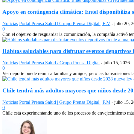
Apoyo en contingencia climática: Entel disponibiliza s
Noticias
Portal Prensa Salud | Grupo Prensa Digital | E.V
-
julio 20, 
0
Con el objetivo de resguardar la comunicación, la compañía activó temp
Hábitos saludables para disfrutar eventos deportivos 
Noticias
Portal Prensa Salud / Grupo Prensa Digital
-
julio 15, 2026
0
Ver deporte puede reunir a familias y amigos, pero las transmisiones 
Chile tendrá más adultos mayores que niños desde 2028
Noticias
Portal Prensa Salud | Grupo Prensa Digital | F.M
-
julio 15, 
0
Chile está experimentando uno de los procesos de envejecimiento más a