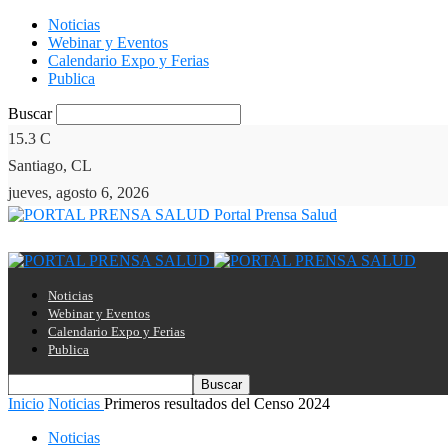
Noticias
Webinar y Eventos
Calendario Expo y Ferias
Publica
Buscar
15.3
C
Santiago, CL
jueves, agosto 6, 2026
Portal Prensa Salud
Noticias
Webinar y Eventos
Calendario Expo y Ferias
Publica
Inicio
Noticias
Primeros resultados del Censo 2024
Noticias