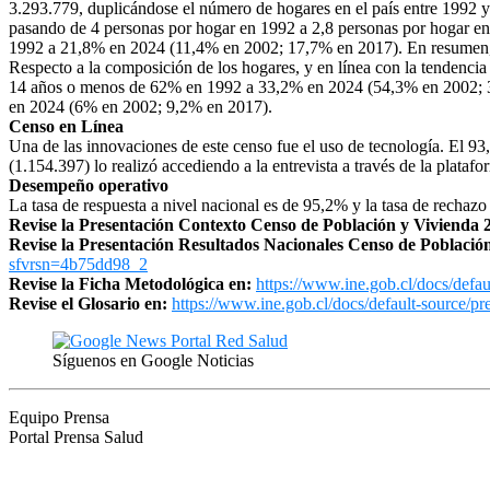
3.293.779, duplicándose el número de hogares en el país entre 1992 y
pasando de 4 personas por hogar en 1992 a 2,8 personas por hogar en
1992 a 21,8% en 2024 (11,4% en 2002; 17,7% en 2017). En resumen, 
Respecto a la composición de los hogares, y en línea con la tendenci
14 años o menos de 62% en 1992 a 33,2% en 2024 (54,3% en 2002; 39
en 2024 (6% en 2002; 9,2% en 2017).
Censo
en Línea
Una de las innovaciones de este
censo
fue el uso de tecnología. El 93
(1.154.397) lo realizó accediendo a la entrevista a través de la plataf
Desempeño operativo
La tasa de respuesta a nivel nacional es de 95,2% y la tasa de rechaz
Revise la Presentación Contexto
Censo
de Población y Vivienda 
Revise la Presentación Resultados Nacionales
Censo
de Población
sfvrsn=4b75dd98_2
Revise la Ficha Metodológica en:
https://www.ine.gob.cl/
docs/defau
Revise el Glosario en:
https://www.ine.gob.cl/
docs/default-source/pr
Síguenos en Google Noticias
Equipo Prensa
Portal Prensa Salud