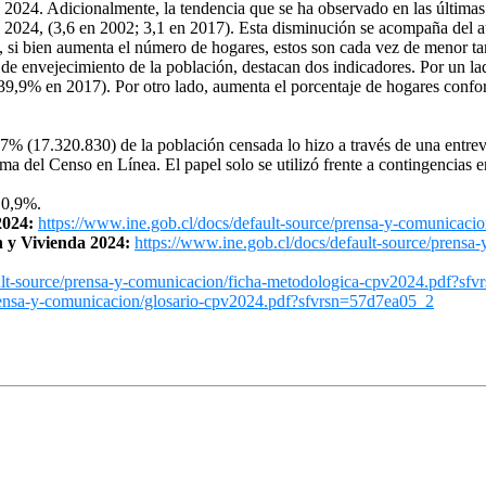
 2024. Adicionalmente, la tendencia que se ha observado en las última
 2024, (3,6 en 2002; 3,1 en 2017). Esta disminución se acompaña del a
si bien aumenta el número de hogares, estos son cada vez de menor t
a de envejecimiento de la población, destacan dos indicadores. Por un l
,9% en 2017). Por otro lado, aumenta el porcentaje de hogares confo
,7% (17.320.830) de la población censada lo hizo a través de una entrev
orma del
Censo
en Línea. El papel solo se utilizó frente a contingencias
o 0,9%.
2024:
https://www.ine.gob.cl/docs/
default-source/prensa-y-
comunicacio
 y Vivienda 2024:
https://www.ine.gob.cl/docs/
default-source/prensa-
lt-source/prensa-y-
comunicacion/ficha-
metodologica-cpv2024.pdf?
sfv
ensa-y-
comunicacion/glosario-cpv2024.
pdf?sfvrsn=57d7ea05_2