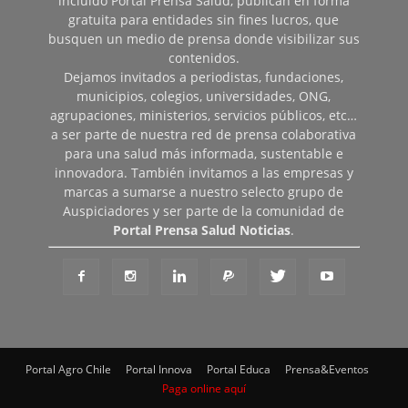
incluido Portal Prensa Salud, publican en forma
gratuita para entidades sin fines lucros, que
busquen un medio de prensa donde visibilizar sus
contenidos.
Dejamos invitados a periodistas, fundaciones,
municipios, colegios, universidades, ONG,
agrupaciones, ministerios, servicios públicos, etc…
a ser parte de nuestra red de prensa colaborativa
para una salud más informada, sustentable e
innovadora. También invitamos a las empresas y
marcas a sumarse a nuestro selecto grupo de
Auspiciadores y ser parte de la comunidad de
Portal Prensa Salud Noticias
.
Portal Agro Chile
Portal Innova
Portal Educa
Prensa&Eventos
Paga online aquí