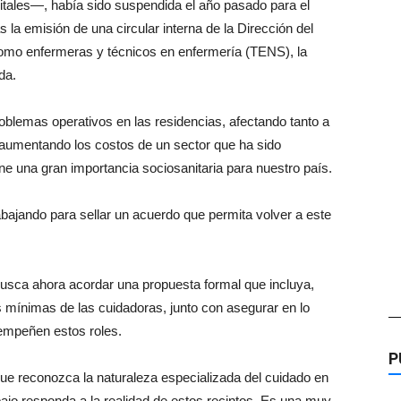
pitales—, había sido suspendida el año pasado para el
la emisión de una circular interna de la Dirección del
como enfermeras y técnicos en enfermería (TENS), la
da.
blemas operativos en las residencias, afectando tanto a
 aumentando los costos de un sector que ha sido
ne una gran importancia sociosanitaria para nuestro país.
rabajando para sellar un acuerdo que permita volver a este
busca ahora acordar una propuesta formal que incluya,
es mínimas de las cuidadoras, junto con asegurar en lo
—
sempeñen estos roles.
P
e reconozca la naturaleza especializada del cuidado en
ajo responda a la realidad de estos recintos. Es una muy