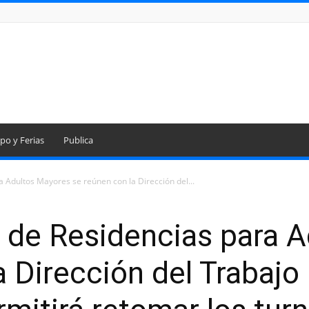
po y Ferias
Publica
 Adultos Mayores se reúnen con la Dirección del...
 de Residencias para 
 Dirección del Trabajo 