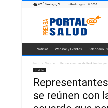
C
6.7
sábado, agosto 8, 2026
Santiago, CL
Portal
Prensa
Salud
Noticias
Webinar y Eventos
Calendario Ex
Inicio
Noticias
Representantes de Residencias para
Noticias
Representantes
se reúnen con la