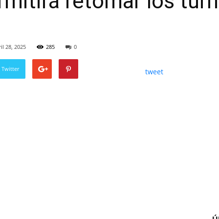
mitirá retomar los tur
il 28, 2025
285
0
 Twitter
tweet