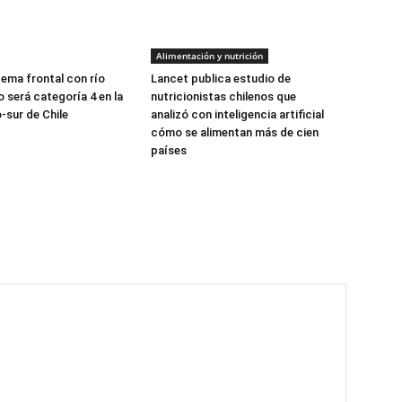
Alimentación y nutrición
tema frontal con río
Lancet publica estudio de
 será categoría 4 en la
nutricionistas chilenos que
-sur de Chile
analizó con inteligencia artificial
cómo se alimentan más de cien
países