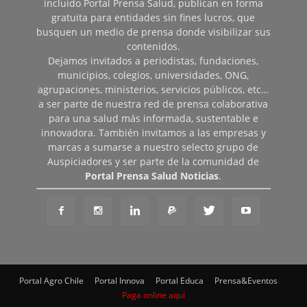
incluido Portal Prensa Salud, publican en forma
gratuita para entidades sin fines lucros, que
busquen un medio de prensa donde visibilizar sus
contenidos.
Dejamos invitados a periodistas, fundaciones,
municipios, colegios, universidades, ONG,
agrupaciones, ministerios, servicios públicos, etc…
a ser parte de nuestra red de prensa colaborativa
para una salud más informada, sustentable e
innovadora. También invitamos a las empresas y
marcas a sumarse a nuestro selecto grupo de
Auspiciadores y ser parte de la comunidad de
Portal Prensa Salud Noticias
.
Portal Agro Chile
Portal Innova
Portal Educa
Prensa&Eventos
Paga online aquí