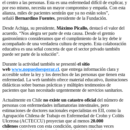
el centro a las personas. Esta es una enfermedad difícil de explicar, y
por eso mismo, necesita un mayor compromiso y empatía. Con esta
alianza, miles de pacientes sentirán que ya no están solos”,
señaló
Bernardino Fuentes
, presidente de la Fundación.
Desde Achiga, su presidente,
Máximo Picallo,
destacó el valor del
acuerdo. “Nos alegra ser parte de esta causa. Desde el gremio
gastronómico consideramos que el cumplimiento de la ley debe ir
acompañado de una verdadera cultura de respeto. Esta colaboración
educativa es una señal concreta de que el sector privado también
puede ser parte de la solución”.
Durante la actividad también se presentó
el sitio
web
www.nopuedoesperar.cl
, que entrega información clara y
accesible sobre la ley y los derechos de las personas que tienen esta
enfermedad. La web también ofrece material educativo, ilustraciones
didácticas sobre buenas prácticas y múltiples testimonios de
pacientes que han necesitado urgentemente de servicios sanitarios.
Actualmente en Chile
no existe un catastro oficial
del número de
personas con enfermedades inflamatorias intestinales, pero
estimaciones de doctores nacionales especialistas en EII, como la
Agrupación Chilena de Trabajo en Enfermedad de Crohn y Colitis
Ulcerosa (ACTECCU) proyectan que al menos
20.000
chilenos
conviven con esta condición, quienes muchas veces