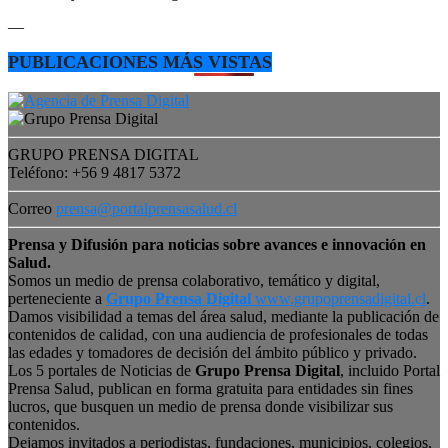
—
PUBLICACIONES MÁS VISTAS
GRUPO PRENSA DIGITAL
Teléfono: +56 9 4817 5372
Correo
prensa@portalprensasalud.cl
Prensa y Difusión para noticias sobre avances e innovación en
Salud.
Somos un medio de prensa colaborativo, temático y digital,
perteneciente a
Grupo Prensa Digital
www.grupoprensadigital.cl
.
Damos visibilidad a temas del área salud, mediante la publicación de
contenidos de calidad, con una audiencia de profesionales de todas
las edades y tomadores de decisión del ámbito público y privado.
Los 5 portales de Noticias de
Grupo Prensa Digital
, incluido Portal
Prensa Salud, publican en forma gratuita para entidades sin fines
lucros, que busquen un medio de prensa donde visibilizar sus
contenidos.
Dejamos invitados a periodistas, fundaciones, municipios, colegios,