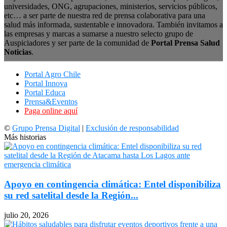
universidades, ONG, agrupaciones, ministerios, servicios públicos,
etc… a ser parte de nuestra red de prensa colaborativa para una
salud más informada, sustentable e innovadora. También invitamos a
las empresas y marcas a sumarse a nuestro selecto grupo de
Auspiciadores y ser parte de la comunidad de
Portal Prensa Salud
Noticias
.
Portal Agro Chile
Portal Innova
Portal Educa
Prensa&Eventos
Paga online aquí
©
Grupo Prensa Digital
|
Exclusión de responsabilidad
Más historias
Apoyo en contingencia climática: Entel disponibiliza
su red satelital desde la Región...
julio 20, 2026