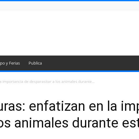
po y Ferias
Publica
a importancia de desparasitar a los animales durante...
ras: enfatizan en la im
los animales durante es