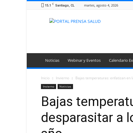
C
15.1
martes, agosto 4, 2026
Santiago, CL
Portal
Prensa
Salud
Noticias
Webinar y Eventos
Calendario Ex
Inicio
Invierno
Bajas temperaturas: enfatizan en l
Invierno
Noticias
Bajas temperatu
desparasitar a 