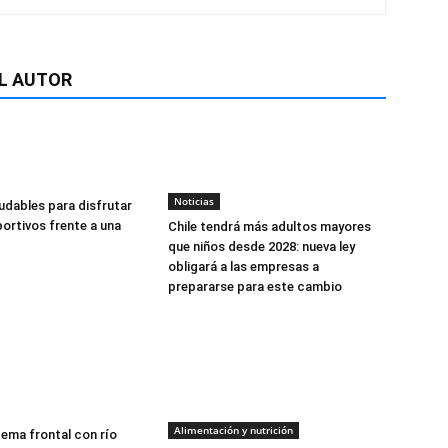
L AUTOR
Noticias
udables para disfrutar
ortivos frente a una
Chile tendrá más adultos mayores
que niños desde 2028: nueva ley
obligará a las empresas a
prepararse para este cambio
Alimentación y nutrición
tema frontal con río