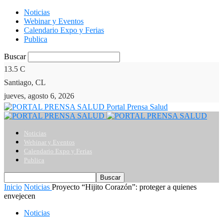
Noticias
Webinar y Eventos
Calendario Expo y Ferias
Publica
Buscar
13.5
C
Santiago, CL
jueves, agosto 6, 2026
Portal Prensa Salud
Noticias
Webinar y Eventos
Calendario Expo y Ferias
Publica
Inicio
Noticias
Proyecto “Hijito Corazón”: proteger a quienes
envejecen
Noticias