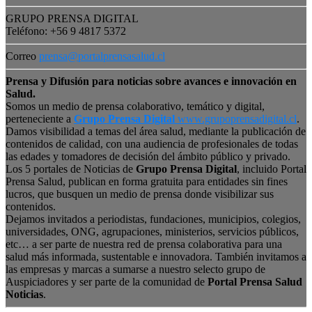
GRUPO PRENSA DIGITAL
Teléfono: +56 9 4817 5372
Correo
prensa@portalprensasalud.cl
Prensa y Difusión para noticias sobre avances e innovación en
Salud.
Somos un medio de prensa colaborativo, temático y digital,
perteneciente a
Grupo Prensa Digital
www.grupoprensadigital.cl
.
Damos visibilidad a temas del área salud, mediante la publicación de
contenidos de calidad, con una audiencia de profesionales de todas
las edades y tomadores de decisión del ámbito público y privado.
Los 5 portales de Noticias de
Grupo Prensa Digital
, incluido Portal
Prensa Salud, publican en forma gratuita para entidades sin fines
lucros, que busquen un medio de prensa donde visibilizar sus
contenidos.
Dejamos invitados a periodistas, fundaciones, municipios, colegios,
universidades, ONG, agrupaciones, ministerios, servicios públicos,
etc… a ser parte de nuestra red de prensa colaborativa para una
salud más informada, sustentable e innovadora. También invitamos a
las empresas y marcas a sumarse a nuestro selecto grupo de
Auspiciadores y ser parte de la comunidad de
Portal Prensa Salud
Noticias
.