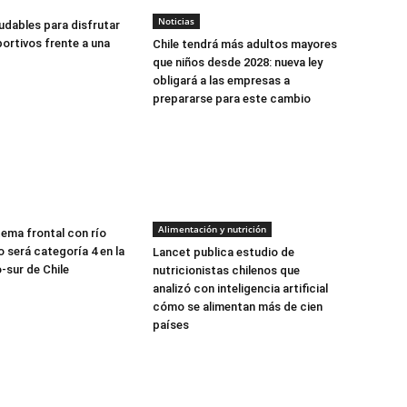
Noticias
udables para disfrutar
ortivos frente a una
Chile tendrá más adultos mayores
que niños desde 2028: nueva ley
obligará a las empresas a
prepararse para este cambio
Alimentación y nutrición
tema frontal con río
 será categoría 4 en la
Lancet publica estudio de
-sur de Chile
nutricionistas chilenos que
analizó con inteligencia artificial
cómo se alimentan más de cien
países