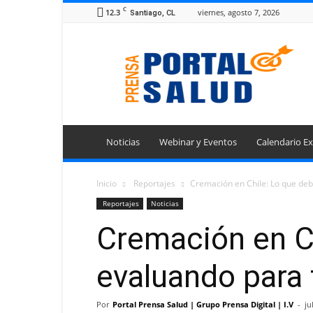
C
12.3
viernes, agosto 7, 2026
Santiago, CL
Portal
Prensa
Salud
Noticias
Webinar y Eventos
Calendario Ex
Inicio
Reportajes
Cremación en Chile: Lo que debe
Reportajes
Noticias
Cremación en Ch
evaluando para 
Por
Portal Prensa Salud | Grupo Prensa Digital | I.V
-
ju