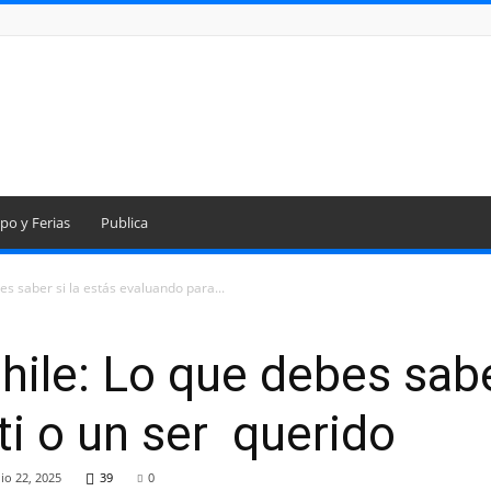
po y Ferias
Publica
s saber si la estás evaluando para...
ile: Lo que debes saber
ti o un ser querido
lio 22, 2025
39
0