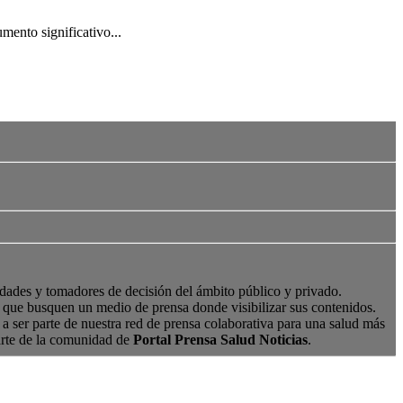
mento significativo...
edades y tomadores de decisión del ámbito público y privado.
s, que busquen un medio de prensa donde visibilizar sus contenidos.
a ser parte de nuestra red de prensa colaborativa para una salud más
arte de la comunidad de
Portal Prensa Salud Noticias
.