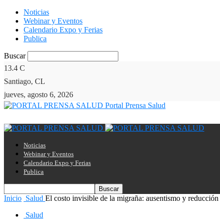
Noticias
Webinar y Eventos
Calendario Expo y Ferias
Publica
Buscar
13.4
C
Santiago, CL
jueves, agosto 6, 2026
Portal Prensa Salud
Noticias
Webinar y Eventos
Calendario Expo y Ferias
Publica
Inicio
Salud
El costo invisible de la migraña: ausentismo y reducción 
Salud