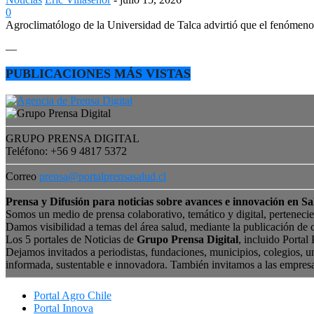
0
Agroclimatólogo de la Universidad de Talca advirtió que el fenómeno e
—
PUBLICACIONES MÁS VISTAS
GRUPO PRENSA DIGITAL
Teléfono: +56 9 4817 5372
Correo
prensa@portalprensasalud.cl
Prensa y Difusión para noticias sobre avances e innovación en Sa
Somos un medio de prensa colaborativo, temático y digital, perteneci
Damos visibilidad a temas del área salud, mediante la publicación de 
Los 5 portales de Noticias de
Grupo Prensa Digital
, incluido Portal
Dejamos invitados a periodistas, fundaciones, municipios, colegios, u
informada, sustentable e innovadora. También invitamos a las empres
Portal Agro Chile
Portal Innova