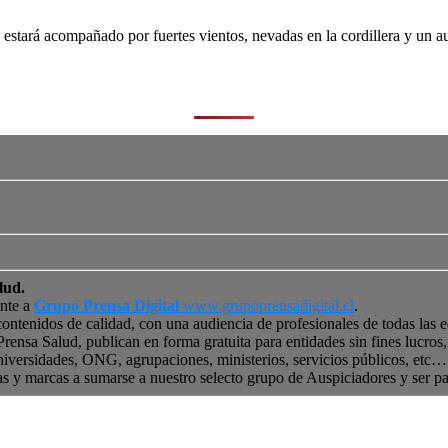
stará acompañado por fuertes vientos, nevadas en la cordillera y un au
lud.
ente a
Grupo Prensa Digital
www.grupoprensadigital.cl
.
contenidos de calidad, con una audiencia de profesionales de todas las 
 Prensa Salud, publican en forma gratuita para entidades sin fines lucro
niversidades, ONG, agrupaciones, ministerios, servicios públicos, etc… 
as y marcas a sumarse a nuestro selecto grupo de Auspiciadores y ser p