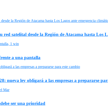
su red satelital desde la Región de Atacama hasta Los 
frente a una pantalla
8: nueva ley obligará a las empresas a prepararse par
 debe ser una prioridad