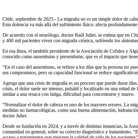
Chile, septiembre de 2025.- La migraña no es un simple dolor de cabe
Esta dolencia va más allá del sufrimiento físico: afecta profundamente 
De acuerdo con el neurólogo, doctor Raúl Juliet, se estima que en Chi
y 400 mil pacientes viven con migraña crónica, sufriendo los síntomas
En esa línea, el también presidente de la Asociación de Cefalea y Al
conocido como ausentismo y presentismo, que es el impacto que tiene 
“En el caso del ausentismo, se refiere a los días que la persona no pued
sus compromisos, pero su capacidad funcional se reduce significativame
Agrega que una crisis de migraña es un proceso que puede durar días.
crisis, el dolor suele ser intenso, pulsátil y localizado en una mitad 
similar a una resaca con fatiga, dificultad para concentrarse y mareo.
“Normalizar el dolor de cabeza es uno de los mayores errores. La mig
medidas no farmacológicas, como una buena alimentación, hidratación 
doctor Juliet.
Desde su fundación en 2024, y a través de distintas instancias, la As
comunidad en general, sobre su correcto diagnóstico y tratamiento. “E
acceso a tratamientos que mejoren la calidad de vida de los pacientes”, 