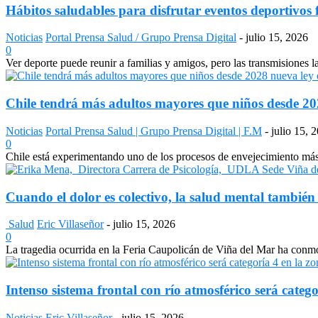
Hábitos saludables para disfrutar eventos deportivos 
Noticias
Portal Prensa Salud / Grupo Prensa Digital
-
julio 15, 2026
0
Ver deporte puede reunir a familias y amigos, pero las transmisiones 
Chile tendrá más adultos mayores que niños desde 2028
Noticias
Portal Prensa Salud | Grupo Prensa Digital | F.M
-
julio 15, 
0
Chile está experimentando uno de los procesos de envejecimiento más a
Cuando el dolor es colectivo, la salud mental también
Salud
Eric Villaseñor
-
julio 15, 2026
0
La tragedia ocurrida en la Feria Caupolicán de Viña del Mar ha conmo
Intenso sistema frontal con río atmosférico será catego
Noticias
Eric Villaseñor
-
julio 15, 2026