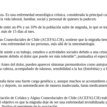
za. Es una enfermedad neurológica crónica, considerada la principal ca
la vida laboral, familiar, social y personal de quienes la padecen.
le entre un 8% y un 10% de la población sufre de migraña, lo que se tr
 más de 15 días al mes.
gias Craneofaciales de Chile (ACEFALCH), sostiene que la migraña tien
esta enfermedad en las personas, más allá de la sintomatología.
e asistir a su trabajo, estudios o actividades sociales debido a una crisi
nte debido al dolor que puede ser más tolerable”; puntualiza el especia
 Antes del dolor, pueden aparecer síntomas premonitorios como antojos,
de la cabeza, acompañado de náuseas, sensibilidad a la luz (fotofobia) y 
raña tiene una fuerte carga genética y, aunque muchos se acostumbren a 
y deporte, no automedicarse de manera inadecuada, hasta medicamentos e
ociación de Cefalea y Algias Craneofaciales de Chile (ACEFALCH) trabaja
l objetivo es que la migraña deje de ser una enfermedad invisibilizada y
finaliza el presidente de la asociación.