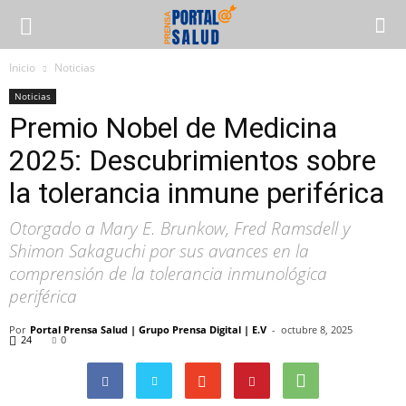
Inicio
Noticias
Noticias
Premio Nobel de Medicina
2025: Descubrimientos sobre
la tolerancia inmune periférica
Otorgado a Mary E. Brunkow, Fred Ramsdell y
Shimon Sakaguchi por sus avances en la
comprensión de la tolerancia inmunológica
periférica
Por
Portal Prensa Salud | Grupo Prensa Digital | E.V
-
octubre 8, 2025
24
0