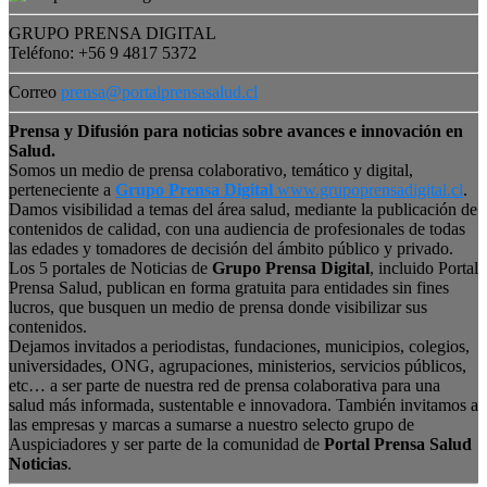
GRUPO PRENSA DIGITAL
Teléfono: +56 9 4817 5372
Correo
prensa@portalprensasalud.cl
Prensa y Difusión para noticias sobre avances e innovación en
Salud.
Somos un medio de prensa colaborativo, temático y digital,
perteneciente a
Grupo Prensa Digital
www.grupoprensadigital.cl
.
Damos visibilidad a temas del área salud, mediante la publicación de
contenidos de calidad, con una audiencia de profesionales de todas
las edades y tomadores de decisión del ámbito público y privado.
Los 5 portales de Noticias de
Grupo Prensa Digital
, incluido Portal
Prensa Salud, publican en forma gratuita para entidades sin fines
lucros, que busquen un medio de prensa donde visibilizar sus
contenidos.
Dejamos invitados a periodistas, fundaciones, municipios, colegios,
universidades, ONG, agrupaciones, ministerios, servicios públicos,
etc… a ser parte de nuestra red de prensa colaborativa para una
salud más informada, sustentable e innovadora. También invitamos a
las empresas y marcas a sumarse a nuestro selecto grupo de
Auspiciadores y ser parte de la comunidad de
Portal Prensa Salud
Noticias
.