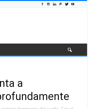
nta a
 profundamente
us propias hormonas del sueño. Con el