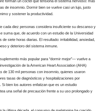
re forman un cóctel que tensiona el sistema nervioso: más
s de insomnio. Dormir bien se vuelve casi un lujo, justo
imo y sostener la productividad.
e cada diez personas considera insuficiente su descanso y
se suma que, de acuerdo con un estudio de la Universidad
e siete horas diarias. El resultado: irritabilidad, ansiedad,
eso y deterioro del sistema inmune.
 suplemento más popular para “dormir mejor”— vuelve a
e investigación de la American Heart Association (AHA)
s de 130 mil personas con insomnio, quienes usaron
es tasas de diagnósticos y hospitalizaciones por
 Si bien los autores enfatizan que es un estudio
ea una señal de precaución frente a su uso prolongado y
 la última década, el consumo de melatonina ha crecido