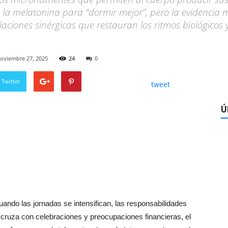
la melatonina para “dormir mejor”, pero la evidencia 
aciones sinérgicas que restauran los ritmos biológicos 
oviembre 27, 2025
24
0
 Twitter
tweet
Ú
uando las jornadas se intensifican, las responsabilidades
 cruza con celebraciones y preocupaciones financieras, el