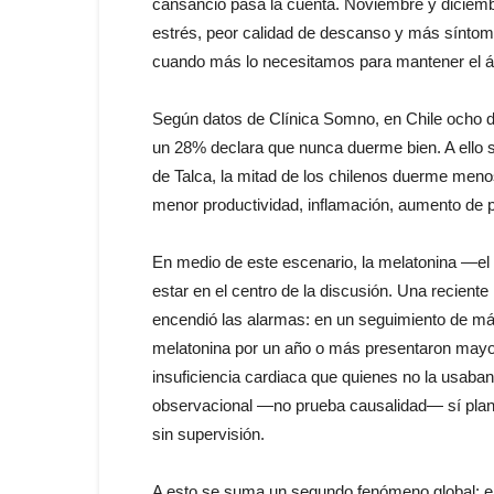
cansancio pasa la cuenta. Noviembre y diciemb
estrés, peor calidad de descanso y más síntoma
cuando más lo necesitamos para mantener el án
Según datos de Clínica Somno, en Chile ocho d
un 28% declara que nunca duerme bien. A ello 
de Talca, la mitad de los chilenos duerme menos d
menor productividad, inflamación, aumento de p
En medio de este escenario, la melatonina —el
estar en el centro de la discusión. Una recient
encendió las alarmas: en un seguimiento de má
melatonina por un año o más presentaron mayor
insuficiencia cardiaca que quienes no la usaban.
observacional —no prueba causalidad— sí plant
sin supervisión.
A esto se suma un segundo fenómeno global: en