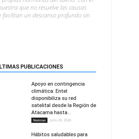
muestra que no resuelve las causas
y facilitan un descanso profundo sin
LTIMAS PUBLICACIONES
Apoyo en contingencia
climática: Entel
disponibiliza su red
satelital desde la Región de
Atacama hasta...
julio 20, 2026
Noticias
Hábitos saludables para