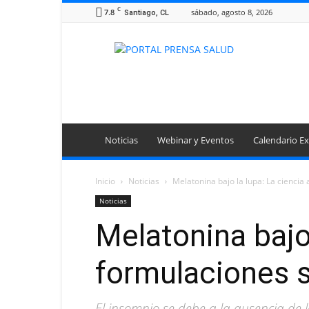
C
7.8
sábado, agosto 8, 2026
Santiago, CL
Portal
Prensa
Salud
Noticias
Webinar y Eventos
Calendario Ex
Inicio
Noticias
Melatonina bajo la lupa: La ciencia
Noticias
Melatonina bajo 
formulaciones 
El insomnio se debe a la ausencia de 