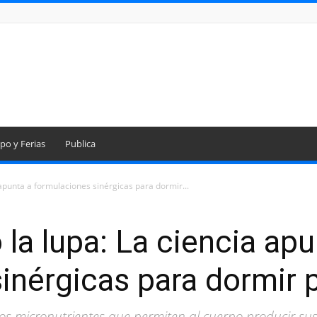
po y Ferias
Publica
 apunta a formulaciones sinérgicas para dormir...
la lupa: La ciencia apu
sinérgicas para dormir
los micronutrientes que permiten al cuerpo producir s