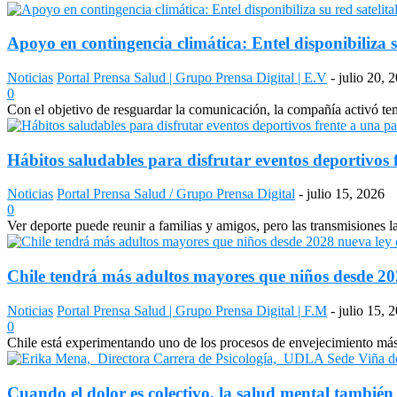
Apoyo en contingencia climática: Entel disponibiliza s
Noticias
Portal Prensa Salud | Grupo Prensa Digital | E.V
-
julio 20, 
0
Con el objetivo de resguardar la comunicación, la compañía activó temp
Hábitos saludables para disfrutar eventos deportivos 
Noticias
Portal Prensa Salud / Grupo Prensa Digital
-
julio 15, 2026
0
Ver deporte puede reunir a familias y amigos, pero las transmisiones 
Chile tendrá más adultos mayores que niños desde 2028
Noticias
Portal Prensa Salud | Grupo Prensa Digital | F.M
-
julio 15, 
0
Chile está experimentando uno de los procesos de envejecimiento más a
Cuando el dolor es colectivo, la salud mental también