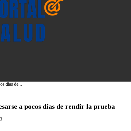
s días de...
sarse a pocos días de rendir la prueba
AB