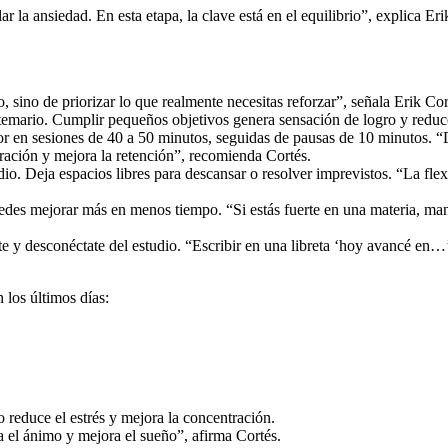
lar la ansiedad. En esta etapa, la clave está en el equilibrio”, explic
o, sino de priorizar lo que realmente necesitas reforzar”, señala Erik C
 temario. Cumplir pequeños objetivos genera sensación de logro y reduce
r en sesiones de 40 a 50 minutos, seguidas de pausas de 10 minutos. “D
ración y mejora la retención”, recomienda Cortés.
dio. Deja espacios libres para descansar o resolver imprevistos. “La fle
edes mejorar más en menos tiempo. “Si estás fuerte en una materia, man
te y desconéctate del estudio. “Escribir en una libreta ‘hoy avancé en…
 los últimos días:
o reduce el estrés y mejora la concentración.
ula el ánimo y mejora el sueño”, afirma Cortés.