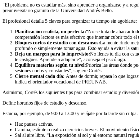
“El problema no es estudiar más, sino aprender a organizarse y a regu
preuniversitario gratuito de la Universidad Andrés Bello.
El profesional detalla 5 claves para organizar tu tiempo sin agobiarte:
Planificación realista, no perfecta:
“No se trata de abarcar tod
comprensión lectora es más efectivo que intentar cubrir todo el
Bloques cortos de estudio con descansos:
La mente rinde mejo
profundo o simplemente tomar agua. Esto ayuda a evitar la satu
Deja un margen para lo imprevisto:
No llenes tu día con estu
te castigues. Aprende a adaptarte”, aconseja el psicólogo.
Equilibra materias según tu nivel:
Prioriza las áreas donde pu
sesiones cortas y constantes”, sugiere Cortés.
Cierre mental cada día:
Antes de dormir, repasa lo que logras
indica el orientador vocacional de PREUNAB.
Asimismo, Cortés los siguientes tips para combinar estudio y diversión
Define horarios fijos de estudio y descanso.
Estudia, por ejemplo, de 9:00 a 13:00 y relájate por la tarde sin culpa.
Haz pausas activas.
Camina, estírate o realiza ejercicios breves. El movimiento físic
Sal al aire libre. “La exposición al sol y al entorno natural reg