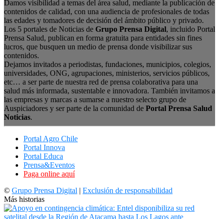
Damos visibilidad a temas del área salud, mediante la publicación de
contenidos de calidad, con una audiencia de profesionales de todas
las edades y tomadores de decisión del ámbito público y privado.
Los 5 portales de Noticias de
Grupo Prensa Digital
, incluido Portal
Prensa Salud, publican en forma gratuita para entidades sin fines
lucros, que busquen un medio de prensa donde visibilizar sus
contenidos.
Dejamos invitados a periodistas, fundaciones, municipios, colegios,
universidades, ONG, agrupaciones, ministerios, servicios públicos,
etc… a ser parte de nuestra red de prensa colaborativa para una
salud más informada, sustentable e innovadora. También invitamos a
las empresas y marcas a sumarse a nuestro selecto grupo de
Auspiciadores y ser parte de la comunidad de
Portal Prensa Salud
Noticias
.
Portal Agro Chile
Portal Innova
Portal Educa
Prensa&Eventos
Paga online aquí
©
Grupo Prensa Digital
|
Exclusión de responsabilidad
Más historias