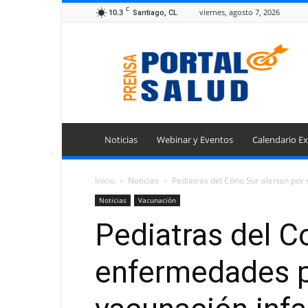
C
10.3
viernes, agosto 7, 2026
Santiago, CL
Portal
Prensa
Salud
Noticias
Webinar y Eventos
Calendario Ex
Inicio
Noticias
Pediatras del Cono Sur alertan por
Noticias
Vacunación
Pediatras del C
enfermedades pr