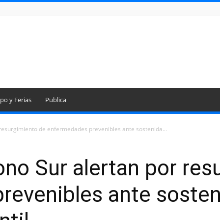
po y Ferias
Publica
 resurgimiento de enfermedades prevenibles ante sostenida...
ono Sur alertan por res
evenibles ante sosteni