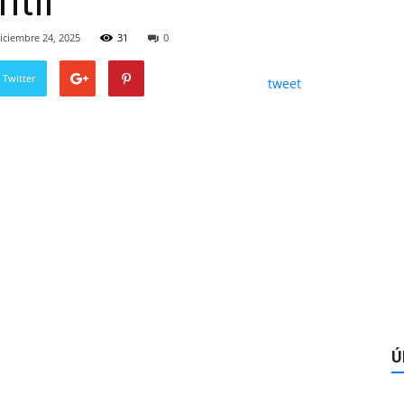
ntil
iciembre 24, 2025
31
0
 Twitter
tweet
Ú