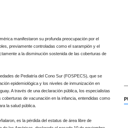
mérica manifestaron su profunda preocupación por el
les, previamente controladas como el sarampión y el
ctamente a la disminución sostenida de las coberturas de
ociedades de Pediatría del Cono Sur (FOSPECS), que se
tuación epidemiológica y los niveles de inmunización en
—
uguay. A través de una declaración pública, los especialistas
as coberturas de vacunación en la infancia, entendidas como
P
ra la salud pública.
laron, es la pérdida del estatus de área libre de
n de las Américas, declarada el pasado 10 de noviembre