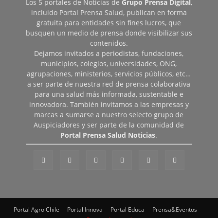
Los 5 portales de Noticias de
Grupo Prensa Digital
,
incluido Portal Prensa Salud, publican en forma
gratuita para entidades sin fines lucros, que
busquen un medio de prensa donde visibilizar sus
contenidos.
Dejamos invitados a periodistas, fundaciones,
municipios, colegios, universidades, ONG,
agrupaciones, ministerios, servicios públicos, etc…
a ser parte de nuestra red de prensa colaborativa
para una salud más informada, sustentable e
innovadora. También invitamos a las empresas y
marcas a sumarse a nuestro selecto grupo de
Auspiciadores y ser parte de la comunidad de
Portal Prensa Salud Noticias
.
Portal Agro Chile
Portal Innova
Portal Educa
Prensa&Eventos