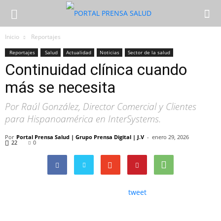
Inicio
Reportajes
Reportajes
Salud
Actualidad
Noticias
Sector de la salud
Continuidad clínica cuando
más se necesita
Por Raúl González, Director Comercial y Clientes
para Hispanoamérica en InterSystems.
Por
Portal Prensa Salud | Grupo Prensa Digital | J.V
-
enero 29, 2026
22
0
tweet