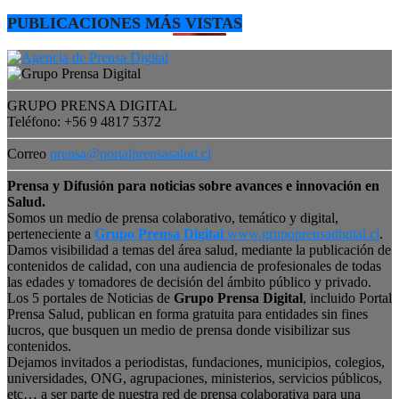
PUBLICACIONES MÁS VISTAS
GRUPO PRENSA DIGITAL
Teléfono: +56 9 4817 5372
Correo
prensa@portalprensasalud.cl
Prensa y Difusión para noticias sobre avances e innovación en
Salud.
Somos un medio de prensa colaborativo, temático y digital,
perteneciente a
Grupo Prensa Digital
www.grupoprensadigital.cl
.
Damos visibilidad a temas del área salud, mediante la publicación de
contenidos de calidad, con una audiencia de profesionales de todas
las edades y tomadores de decisión del ámbito público y privado.
Los 5 portales de Noticias de
Grupo Prensa Digital
, incluido Portal
Prensa Salud, publican en forma gratuita para entidades sin fines
lucros, que busquen un medio de prensa donde visibilizar sus
contenidos.
Dejamos invitados a periodistas, fundaciones, municipios, colegios,
universidades, ONG, agrupaciones, ministerios, servicios públicos,
etc… a ser parte de nuestra red de prensa colaborativa para una