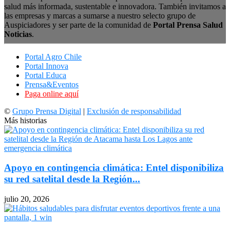
salud más informada, sustentable e innovadora. También invitamos a
las empresas y marcas a sumarse a nuestro selecto grupo de
Auspiciadores y ser parte de la comunidad de
Portal Prensa Salud
Noticias
.
Portal Agro Chile
Portal Innova
Portal Educa
Prensa&Eventos
Paga online aquí
©
Grupo Prensa Digital
|
Exclusión de responsabilidad
Más historias
Apoyo en contingencia climática: Entel disponibiliza
su red satelital desde la Región...
julio 20, 2026