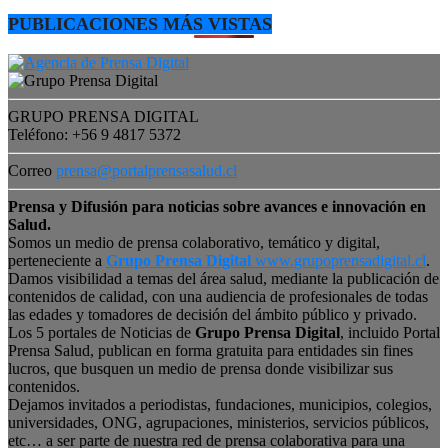
PUBLICACIONES MÁS VISTAS
GRUPO PRENSA DIGITAL
Teléfono: +56 9 4817 5372
Correo
prensa@portalprensasalud.cl
Prensa y Difusión para noticias sobre avances e innovación en
Salud.
Somos un medio de prensa colaborativo, temático y digital,
perteneciente a
Grupo Prensa Digital
www.grupoprensadigital.cl
.
Damos visibilidad a temas del área salud, mediante la publicación de
contenidos de calidad, con una audiencia de profesionales de todas
las edades y tomadores de decisión del ámbito público y privado.
Los 5 portales de Noticias de
Grupo Prensa Digital
, incluido Portal
Prensa Salud, publican en forma gratuita para entidades sin fines
lucros, que busquen un medio de prensa donde visibilizar sus
contenidos.
Dejamos invitados a periodistas, fundaciones, municipios, colegios,
universidades, ONG, agrupaciones, ministerios, servicios públicos,
etc… a ser parte de nuestra red de prensa colaborativa para una