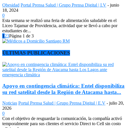
Obesidad
Portal Prensa Salud | Grupo Prensa Digital | I.V
-
junio
18, 2024
0
Esta semana se realizó una feria de alimentación saludable en el
Liceo Tajamar de Providencia, actividad que se llevó a cabo por
estudiantes de...
1
2
3
Página 1 de 3
ÚLTIMAS PUBLICACIONES
Apoyo en contingencia climática: Entel disponibiliza
su red satelital desde la Región de Atacama hasta...
Noticias
Portal Prensa Salud | Grupo Prensa Digital | E.V
-
julio 20,
2026
0
Con el objetivo de resguardar la comunicación, la compañía activó
temporalmente para sus clientes el servicio Direct to Cell sin costo