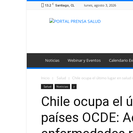
C
13.2
lunes, agosto 3, 2026
Santiago, CL
Portal
Prensa
Salud
Noticias
Webinar y Eventos
Calendario Ex
Inicio
Salud
Chile ocupa el último lugar en salud i
Salud
Noticias
z
Chile ocupa el ú
países OCDE: Ad