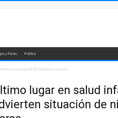
po y Ferias
Publica
nfantil entre países OCDE: Advierten situación...
ltimo lugar en salud inf
vierten situación de n