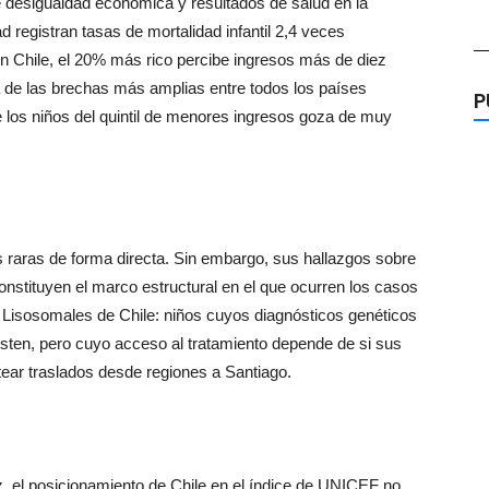
e desigualdad económica y resultados de salud en la
 registran tasas de mortalidad infantil 2,4 veces
—
 En Chile, el 20% más rico percibe ingresos más de diez
 de las brechas más amplias entre todos los países
P
 los niños del quintil de menores ingresos goza de muy
raras de forma directa. Sin embargo, sus hallazgos sobre
onstituyen el marco estructural en el que ocurren los casos
isosomales de Chile: niños cuyos diagnósticos genéticos
sten, pero cuyo acceso al tratamiento depende de si sus
ostear traslados desde regiones a Santiago.
z, el posicionamiento de Chile en el índice de UNICEF no