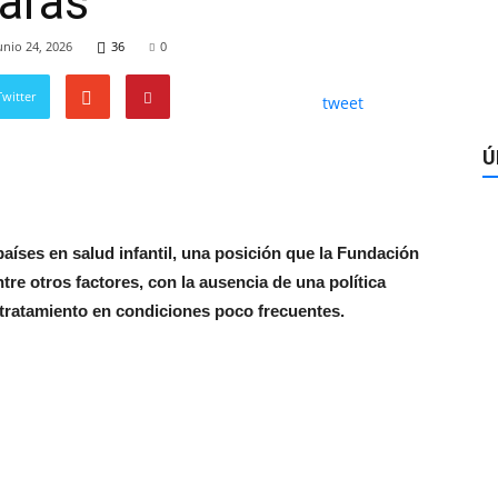
aras
unio 24, 2026
36
0
witter
tweet
Ú
países en salud infantil, una posición que la Fundación
re otros factores, con la ausencia de una política
 tratamiento en condiciones poco frecuentes.