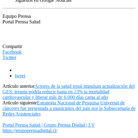
Síguenos en Google Noticias
Equipo Prensa
Portal Prensa Salud
Compartir
Facebook
Twitter
tweet
Artículo anterior
Actores de la salud renal impulsan actualización del
GES: terapia podría reducir hasta en 23% la mortalidad
cardiovascular y liberar más de 6.000 días cama al año
Artículo siguiente
Estrategia Nacional de Pesquisa Universal de
cánceres fue presentada a municipios del país por la Subsecretaría de
Redes Asistenciales
Portal Prensa Salud | Grupo Prensa Digital | I.V
https://grupoprensadigital.cl/