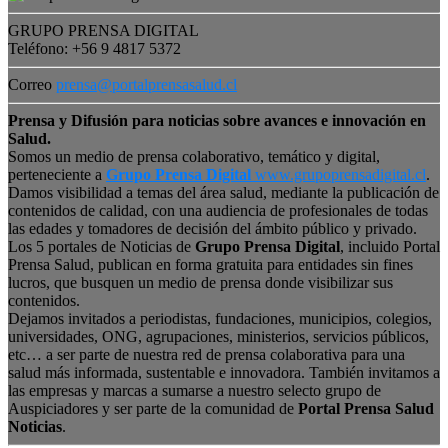
GRUPO PRENSA DIGITAL
Teléfono: +56 9 4817 5372
Correo
prensa@portalprensasalud.cl
Prensa y Difusión para noticias sobre avances e innovación en
Salud.
Somos un medio de prensa colaborativo, temático y digital,
perteneciente a
Grupo Prensa Digital
www.grupoprensadigital.cl
.
Damos visibilidad a temas del área salud, mediante la publicación de
contenidos de calidad, con una audiencia de profesionales de todas
las edades y tomadores de decisión del ámbito público y privado.
Los 5 portales de Noticias de
Grupo Prensa Digital
, incluido Portal
Prensa Salud, publican en forma gratuita para entidades sin fines
lucros, que busquen un medio de prensa donde visibilizar sus
contenidos.
Dejamos invitados a periodistas, fundaciones, municipios, colegios,
universidades, ONG, agrupaciones, ministerios, servicios públicos,
etc… a ser parte de nuestra red de prensa colaborativa para una
salud más informada, sustentable e innovadora. También invitamos a
las empresas y marcas a sumarse a nuestro selecto grupo de
Auspiciadores y ser parte de la comunidad de
Portal Prensa Salud
Noticias
.