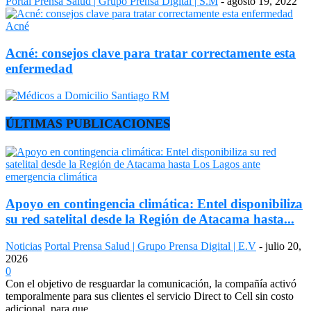
Portal Prensa Salud | Grupo Prensa Digital | S.M
-
agosto 19, 2022
Acné
Acné: consejos clave para tratar correctamente esta
enfermedad
ÚLTIMAS PUBLICACIONES
Apoyo en contingencia climática: Entel disponibiliza
su red satelital desde la Región de Atacama hasta...
Noticias
Portal Prensa Salud | Grupo Prensa Digital | E.V
-
julio 20,
2026
0
Con el objetivo de resguardar la comunicación, la compañía activó
temporalmente para sus clientes el servicio Direct to Cell sin costo
adicional, para que...