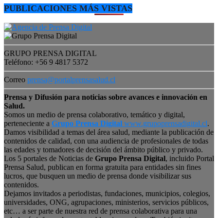
PUBLICACIONES MÁS VISTAS
GRUPO PRENSA DIGITAL
Teléfono: +56 9 4817 5372
Correo
prensa@portalprensasalud.cl
Prensa y Difusión para noticias sobre avances e innovación en
Salud.
Somos un medio de prensa colaborativo, temático y digital,
perteneciente a
Grupo Prensa Digital
www.grupoprensadigital.cl
.
Damos visibilidad a temas del área salud, mediante la publicación de
contenidos de calidad, con una audiencia de profesionales de todas
las edades y tomadores de decisión del ámbito público y privado.
Los 5 portales de Noticias de
Grupo Prensa Digital
, incluido Portal
Prensa Salud, publican en forma gratuita para entidades sin fines
lucros, que busquen un medio de prensa donde visibilizar sus
contenidos.
Dejamos invitados a periodistas, fundaciones, municipios, colegios,
universidades, ONG, agrupaciones, ministerios, servicios públicos,
etc… a ser parte de nuestra red de prensa colaborativa para una