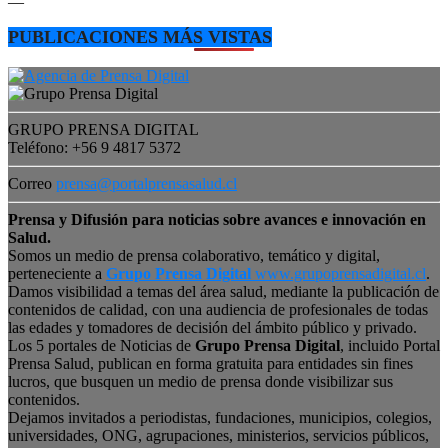
—
PUBLICACIONES MÁS VISTAS
GRUPO PRENSA DIGITAL
Teléfono: +56 9 4817 5372
Correo
prensa@portalprensasalud.cl
Prensa y Difusión para noticias sobre avances e innovación en
Salud.
Somos un medio de prensa colaborativo, temático y digital,
perteneciente a
Grupo Prensa Digital
www.grupoprensadigital.cl
.
Damos visibilidad a temas del área salud, mediante la publicación de
contenidos de calidad, con una audiencia de profesionales de todas
las edades y tomadores de decisión del ámbito público y privado.
Los 5 portales de Noticias de
Grupo Prensa Digital
, incluido Portal
Prensa Salud, publican en forma gratuita para entidades sin fines
lucros, que busquen un medio de prensa donde visibilizar sus
contenidos.
Dejamos invitados a periodistas, fundaciones, municipios, colegios,
universidades, ONG, agrupaciones, ministerios, servicios públicos,