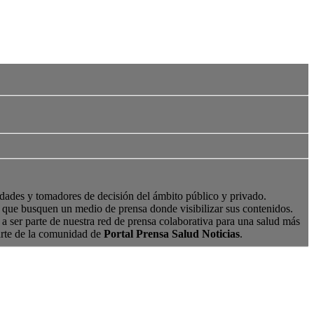
edades y tomadores de decisión del ámbito público y privado.
s, que busquen un medio de prensa donde visibilizar sus contenidos.
a ser parte de nuestra red de prensa colaborativa para una salud más
arte de la comunidad de
Portal Prensa Salud Noticias
.