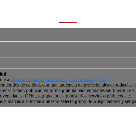
lud.
ente a
Grupo Prensa Digital
www.grupoprensadigital.cl
.
contenidos de calidad, con una audiencia de profesionales de todas las 
 Prensa Salud, publican en forma gratuita para entidades sin fines lucro
niversidades, ONG, agrupaciones, ministerios, servicios públicos, etc… 
as y marcas a sumarse a nuestro selecto grupo de Auspiciadores y ser p