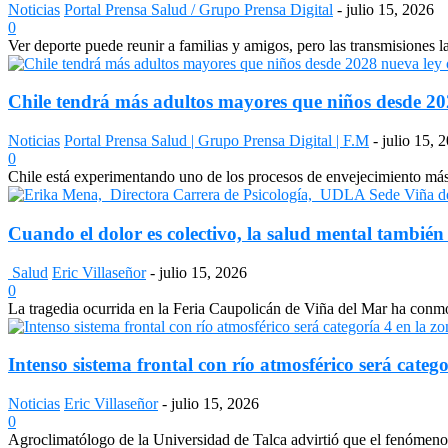
Noticias
Portal Prensa Salud / Grupo Prensa Digital
-
julio 15, 2026
0
Ver deporte puede reunir a familias y amigos, pero las transmisiones 
Chile tendrá más adultos mayores que niños desde 2028
Noticias
Portal Prensa Salud | Grupo Prensa Digital | F.M
-
julio 15, 
0
Chile está experimentando uno de los procesos de envejecimiento más a
Cuando el dolor es colectivo, la salud mental también
Salud
Eric Villaseñor
-
julio 15, 2026
0
La tragedia ocurrida en la Feria Caupolicán de Viña del Mar ha conmo
Intenso sistema frontal con río atmosférico será catego
Noticias
Eric Villaseñor
-
julio 15, 2026
0
Agroclimatólogo de la Universidad de Talca advirtió que el fenómeno e