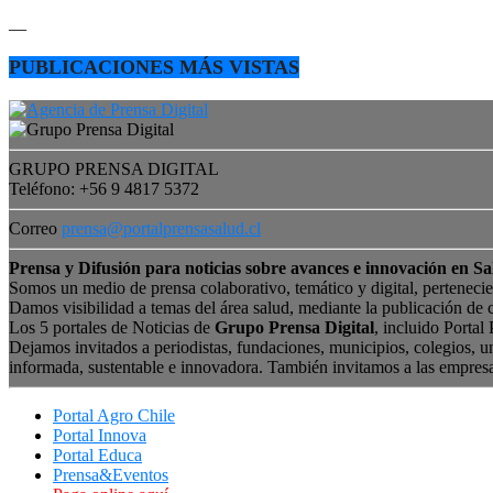
—
PUBLICACIONES MÁS VISTAS
GRUPO PRENSA DIGITAL
Teléfono: +56 9 4817 5372
Correo
prensa@portalprensasalud.cl
Prensa y Difusión para noticias sobre avances e innovación en Sa
Somos un medio de prensa colaborativo, temático y digital, perteneci
Damos visibilidad a temas del área salud, mediante la publicación de 
Los 5 portales de Noticias de
Grupo Prensa Digital
, incluido Portal
Dejamos invitados a periodistas, fundaciones, municipios, colegios, u
informada, sustentable e innovadora. También invitamos a las empres
Portal Agro Chile
Portal Innova
Portal Educa
Prensa&Eventos