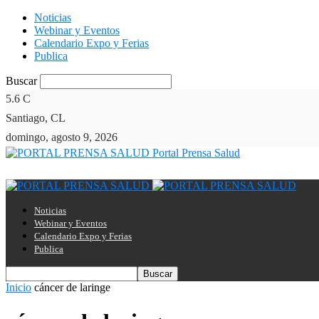
Noticias
Webinar y Eventos
Calendario Expo y Ferias
Publica
Buscar
5.6
C
Santiago, CL
domingo, agosto 9, 2026
Portal Prensa Salud
Noticias
Webinar y Eventos
Calendario Expo y Ferias
Publica
Inicio
cáncer de laringe