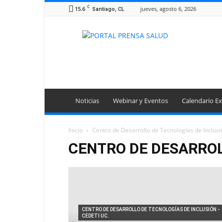
C
15.6
jueves, agosto 6, 2026
Santiago, CL
Portal
Prensa
Salud
Noticias
Webinar y Eventos
Calendario Ex
Inicio
Centro de Desarrollo de Tecnologías de Inclusi
CENTRO DE DESARROLL
CENTRO DE DESARROLLO DE TECNOLOGÍAS DE INCLUSIÓN -
CEDETI UC.