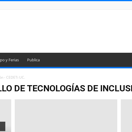
po y Ferias
Publica
ón - CEDETi UC.
O DE TECNOLOGÍAS DE INCLUSI