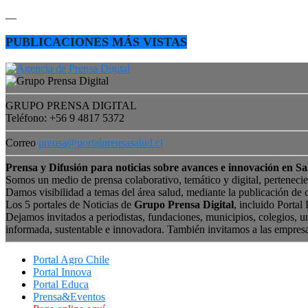
—
PUBLICACIONES MÁS VISTAS
GRUPO PRENSA DIGITAL
Teléfono: +56 9 4817 5372
Correo
prensa@portalprensasalud.cl
Prensa y Difusión para noticias sobre avances e innovación en Sa
Somos un medio de prensa colaborativo, temático y digital, perteneci
Damos visibilidad a temas del área salud, mediante la publicación de 
Los 5 portales de Noticias de
Grupo Prensa Digital
, incluido Portal
Dejamos invitados a periodistas, fundaciones, municipios, colegios, u
informada, sustentable e innovadora. También invitamos a las empres
Portal Agro Chile
Portal Innova
Portal Educa
Prensa&Eventos