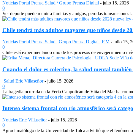
Noticias
Portal Prensa Salud / Grupo Prensa Digital
-
julio 15, 2026
0
Ver deporte puede reunir a familias y amigos, pero las transmisiones 
Chile tendrá más adultos mayores que niños desde 2028
Noticias
Portal Prensa Salud | Grupo Prensa Digital | F.M
-
julio 15, 
0
Chile está experimentando uno de los procesos de envejecimiento más a
Cuando el dolor es colectivo, la salud mental también
Salud
Eric Villaseñor
-
julio 15, 2026
0
La tragedia ocurrida en la Feria Caupolicán de Viña del Mar ha conmo
Intenso sistema frontal con río atmosférico será catego
Noticias
Eric Villaseñor
-
julio 15, 2026
0
Agroclimatólogo de la Universidad de Talca advirtió que el fenómeno e