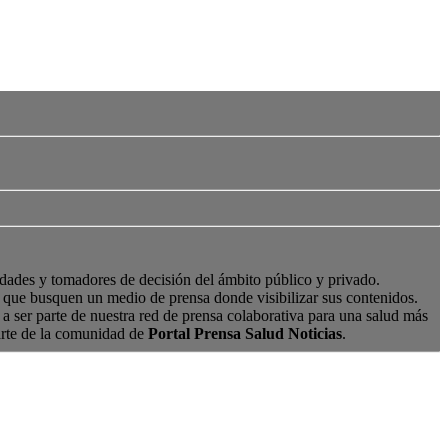
edades y tomadores de decisión del ámbito público y privado.
s, que busquen un medio de prensa donde visibilizar sus contenidos.
a ser parte de nuestra red de prensa colaborativa para una salud más
arte de la comunidad de
Portal Prensa Salud Noticias
.