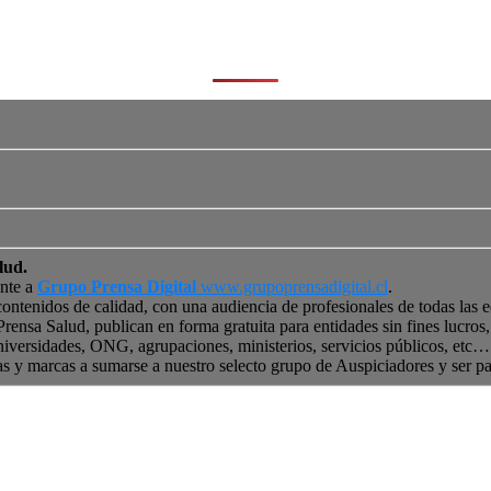
lud.
ente a
Grupo Prensa Digital
www.grupoprensadigital.cl
.
contenidos de calidad, con una audiencia de profesionales de todas las 
 Prensa Salud, publican en forma gratuita para entidades sin fines lucro
niversidades, ONG, agrupaciones, ministerios, servicios públicos, etc… 
as y marcas a sumarse a nuestro selecto grupo de Auspiciadores y ser p