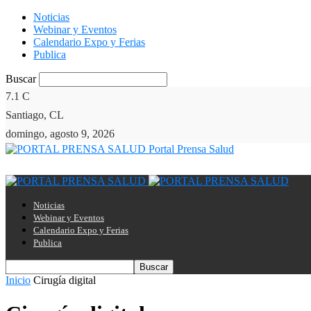
Noticias
Webinar y Eventos
Calendario Expo y Ferias
Publica
Buscar
7.1
C
Santiago, CL
domingo, agosto 9, 2026
Portal Prensa Salud
Noticias
Webinar y Eventos
Calendario Expo y Ferias
Publica
Inicio
Cirugía digital