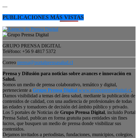
—
PUBLICACIONES MÁS VISTAS
GRUPO PRENSA DIGITAL
Teléfono: +56 9 4817 5372
Correo
prensa@portalprensasalud.cl
Prensa y Difusión para noticias sobre avances e innovación en
Salud.
Somos un medio de prensa colaborativo, temático y digital,
perteneciente a
Grupo Prensa Digital
www.grupoprensadigital.cl
.
Damos visibilidad a temas del área salud, mediante la publicación de
contenidos de calidad, con una audiencia de profesionales de todas
las edades y tomadores de decisión del ámbito público y privado.
Los 5 portales de Noticias de
Grupo Prensa Digital
, incluido Portal
Prensa Salud, publican en forma gratuita para entidades sin fines
lucros, que busquen un medio de prensa donde visibilizar sus
contenidos.
Dejamos invitados a periodistas, fundaciones, municipios, colegios,