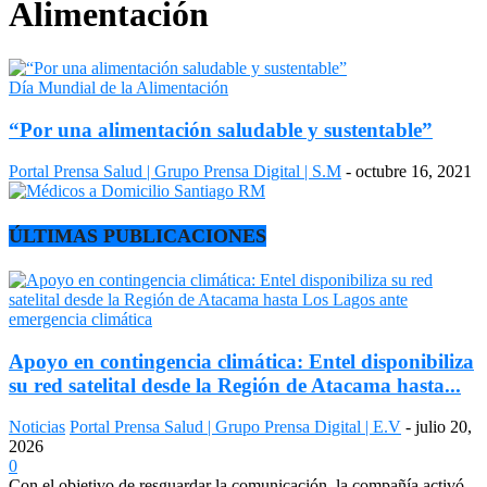
Alimentación
Día Mundial de la Alimentación
“Por una alimentación saludable y sustentable”
Portal Prensa Salud | Grupo Prensa Digital | S.M
-
octubre 16, 2021
ÚLTIMAS PUBLICACIONES
Apoyo en contingencia climática: Entel disponibiliza
su red satelital desde la Región de Atacama hasta...
Noticias
Portal Prensa Salud | Grupo Prensa Digital | E.V
-
julio 20,
2026
0
Con el objetivo de resguardar la comunicación, la compañía activó